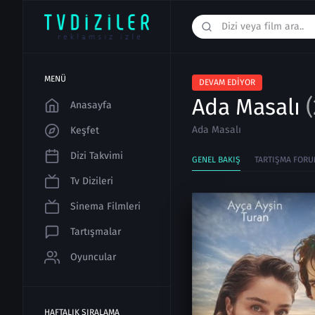
MENÜ
DEVAM EDIYOR
Ada Masalı
Anasayfa
Ada Masalı
Keşfet
Dizi Takvimi
GENEL BAKIŞ
TARTIŞMA FORU
Tv Dizileri
Sinema Filmleri
Tartışmalar
Oyuncular
HAFTALIK SIRALAMA