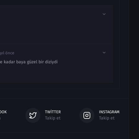
 yıl önce
e kadar baya güzel bir diziydi
OOK
TWITTER
INSTAGRAM
n
Takip et
Takip et