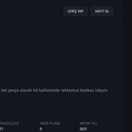
1
GIRIŞ YAP
KAYIT OL
 tek parça olarak hd kalitesinde reklamsız bedava izleyin.
TAKIPÇILER
IMDB PUANI
YAPIM YILI
77
0
2021