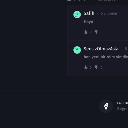
Salih
5 yıl önce
Hayır
0
0
SensizOlmazAsla
5
ben yeni bitirdim şimdiy
0
0
FACEB
Beğe