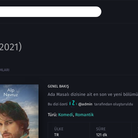
(2021)
MLARI
GENEL BAKIŞ
Ada Masalı dizisine ait en son ve yeni bölümü
Bu dizi özeti
@admin
tarafından oluşturuldu
Türü:
Komedi
,
Romantik
ÜLKE
SÜRE
TR
121 dk