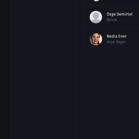
Özge Demirtel
Biricik
Bedia Ener
Aliye Özgür
Eylül Ersöz
Nehir
Rami Narin
Alper
İpek Tenolcay
Zeynep
Bülent Çolak
Görkem