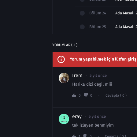
Bölüm
24
Ada Masalı 2
Bölüm
25
YORUMLAR ( 2 )
Yorum yapabilmek için lütfen giriş
Irem
5 yıl önce
Harika dizi degil miii
0
0
Cevapla ( 0 )
eray
5 yıl önce
tek izleyen benmiyim
1
0
Cevapla ( 0 )