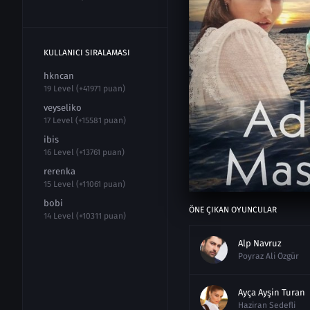
KULLANICI SIRALAMASI
hkncan
19 Level (+41971 puan)
veyseliko
17 Level (+15581 puan)
ibis
16 Level (+13761 puan)
rerenka
15 Level (+11061 puan)
bobi
ÖNE ÇIKAN OYUNCULAR
14 Level (+10311 puan)
Alp Navruz
Poyraz Ali Özgür
Ayça Ayşin Turan
Haziran Sedefli