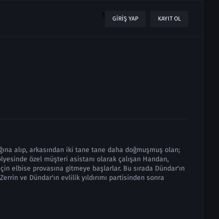
1
GIRIŞ YAP
KAYIT OL
ğına alıp, arkasından iki tane tane daha doğmuşmuş olan;
lyesinde özel müşteri asistanı olarak çalışan Handan,
i için elbise provasına gitmeye başlarlar. Bu sırada Dündar'ın
Zerrin ve Dündar'ın evlilik yıldırımı partisinden sonra