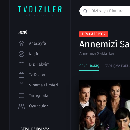
MENÜ
DEVAM EDIYOR
Annemizi Sa
Anasayfa
Annemizi Saklarken
Keşfet
Dizi Takvimi
GENEL BAKIŞ
TARTIŞMA FORU
Tv Dizileri
Sinema Filmleri
Tartışmalar
Oyuncular
HAFTALIK SIRALAMA