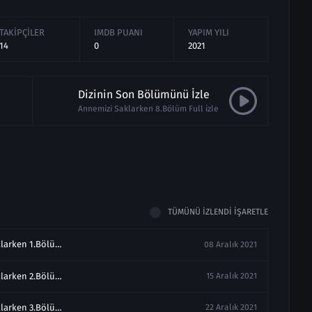
TAKIPÇILER
IMDB PUANI
YAPIM YILI
14
0
2021
Dizinin Son Bölümünü İzle
Annemizi Saklarken 8.Bölüm Full izle
TÜMÜNÜ İZLENDI İŞARETLE
Annemizi Saklarken 1.Bölüm izle Full
08 Aralık 2021
Annemizi Saklarken 2.Bölüm Full izle
15 Aralık 2021
Annemizi Saklarken 3.Bölüm izle Full
22 Aralık 2021