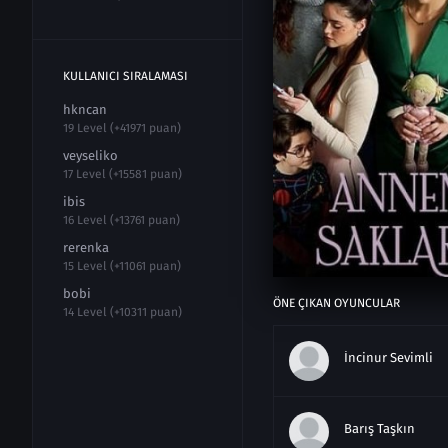
KULLANICI SIRALAMASI
hkncan
19 Level (+41971 puan)
veyseliko
17 Level (+15581 puan)
ibis
16 Level (+13761 puan)
rerenka
15 Level (+11061 puan)
bobi
ÖNE ÇIKAN OYUNCULAR
14 Level (+10311 puan)
İncinur Sevimli
Barış Taşkın