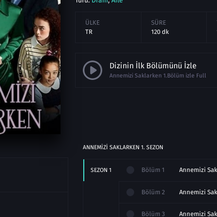
Türü:
Dram
,
Aile
ÜLKE
SÜRE
TR
120 dk
Dizinin İlk Bölümünü İzle
Annemizi Saklarken 1.Bölüm izle Full
ANNEMIZI SAKLARKEN
1
. SEZON
Bölüm
1
SEZON
1
Bölüm
2
Bölüm
3