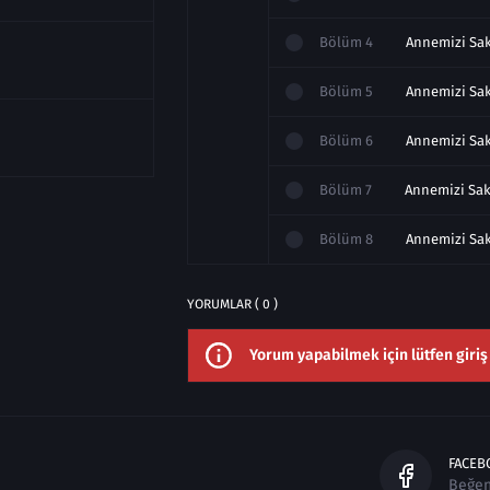
Bölüm
4
Bölüm
5
Bölüm
6
Bölüm
7
Bölüm
8
ir
YORUMLAR ( 0 )
Yorum yapabilmek için lütfen giriş
FACEB
Beğe