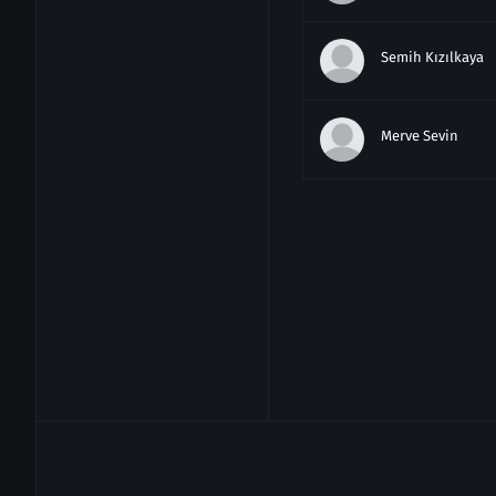
Semih Kızılkaya
Merve Sevin
Özgür D. Foster
Hande Doğandem
Handan Bulut
Kutsi
Dündar Demir
Ece Yasar
Derya Güven