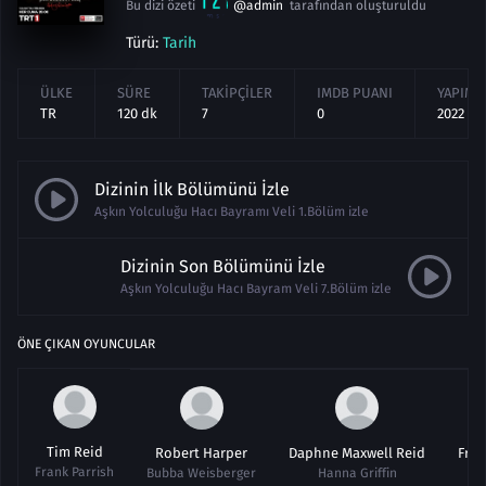
Bu dizi özeti
@admin
tarafından oluşturuldu
Türü:
Tarih
ÜLKE
SÜRE
TAKIPÇILER
IMDB PUANI
YAPIM Y
TR
120 dk
7
0
2022
Dizinin İlk Bölümünü İzle
Aşkın Yolculuğu Hacı Bayramı Veli 1.Bölüm izle
Dizinin Son Bölümünü İzle
Aşkın Yolculuğu Hacı Bayram Veli 7.Bölüm izle
ÖNE ÇIKAN OYUNCULAR
Tim Reid
Robert Harper
Daphne Maxwell Reid
Fran
Frank Parrish
Bubba Weisberger
Hanna Griffin