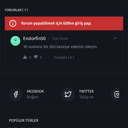
YORUMLAR ( 1 )
Yorum yapabilmek için lütfen giriş yap.
Endorfin50
3 yıl önce
10 numara bir dizi.tavsiye ederim izleyin.
0
0
Cevapla ( 0 )
FACEBOOK
TWITTER
Beğen
Takip et
POPÜLER TÜRLER