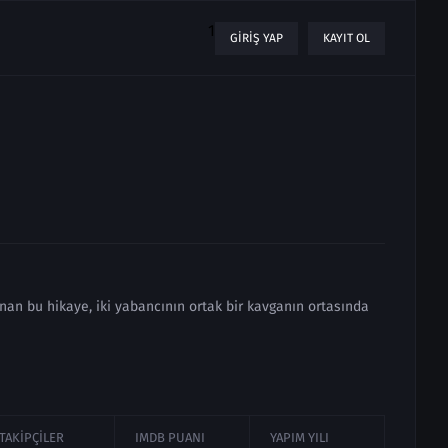
1
GIRIŞ YAP
KAYIT OL
nan bu hikaye, iki yabancının ortak bir kavganın ortasında
TAKIPÇILER
IMDB PUANI
YAPIM YILI