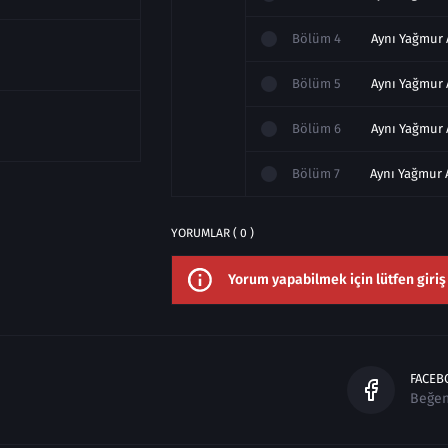
Bölüm
4
Bölüm
5
Bölüm
6
Bölüm
7
ş
YORUMLAR ( 0 )
n
Yorum yapabilmek için lütfen giriş
FACEB
Beğe