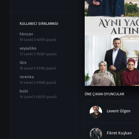
KULLANICI SIRALAMASI
hkncan
19 Level (+41971 puan)
veyseliko
17 Level (+15581 puan)
ibis
16 Level (+13761 puan)
rerenka
15 Level (+11061 puan)
bobi
ÖNE ÇIKAN OYUNCULAR
14 Level (+10311 puan)
Levent Ülgen
Fikret Kuşkan