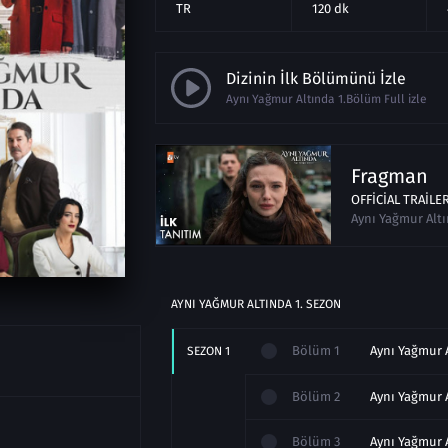
TR
120 dk
Dizinin İlk Bölümünü İzle
Aynı Yağmur Altında 1.Bölüm Full izle
Fragman
OFFICIAL TRAILE
Aynı Yağmur Alt
AYNI YAĞMUR ALTINDA
1
. SEZON
Bölüm
1
SEZON
1
Bölüm
2
Bölüm
3