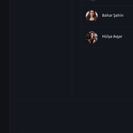
Bahar Şahin
Hülya Avşar
Berfin Nilsu Akta
Burak Tozkopara
Rızacan Durmuş
Mine Çayıroğlu