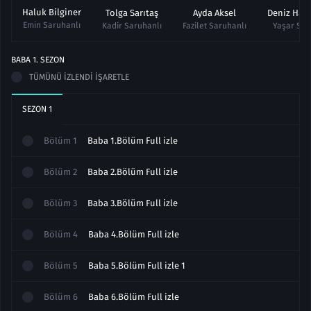
Haluk Bilginer
Tolga Sarıtaş
Ayda Aksel
Deniz Ham
Emin Saruhanlı
Kadir Saruhanlı
Fazilet Saruhanlı
Yaşar Sar
BABA
1
. SEZON
TÜMÜNÜ İZLENDI İŞARETLE
SEZON
1
Bölüm
1
Baba 1.Bölüm Full izle
Bölüm
2
Baba 2.Bölüm Full izle
Bölüm
3
Baba 3.Bölüm Full izle
Bölüm
4
Baba 4.Bölüm Full izle
Bölüm
5
Baba 5.Bölüm Full izle 1
Bölüm
6
Baba 6.Bölüm Full izle