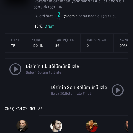
kazasının ardından yaşamlarını alt üst eden bir
gerçek öğrenir.
Bu dizi özeti
@admin
tarafından oluşturuldu
Türü:
Dram
ÜLKE
SÜRE
TAKIPÇILER
IMDB PUANI
YAPIM Y
TR
120 dk
56
0
2022
Dizinin İlk Bölümünü İzle
Baba 1.Bölüm Full izle
Dizinin Son Bölümünü İzle
Baba 30.Bölüm izle Final
ÖNE ÇIKAN OYUNCULAR