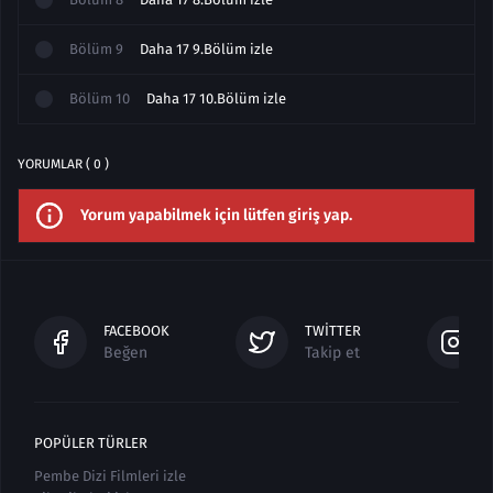
Bölüm
9
Daha 17 9.Bölüm izle
Bölüm
10
Daha 17 10.Bölüm izle
YORUMLAR ( 0 )
Yorum yapabilmek için lütfen giriş yap.
FACEBOOK
TWITTER
Beğen
Takip et
POPÜLER TÜRLER
Pembe Dizi Filmleri izle