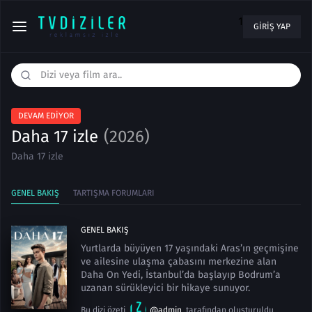
1
GIRIŞ YAP
DEVAM EDIYOR
Daha 17 izle
(2026)
Daha 17 izle
GENEL BAKIŞ
TARTIŞMA FORUMLARI
GENEL BAKIŞ
Yurtlarda büyüyen 17 yaşındaki Aras’ın geçmişine
ve ailesine ulaşma çabasını merkezine alan
Daha On Yedi, İstanbul’da başlayıp Bodrum’a
uzanan sürükleyici bir hikaye sunuyor.
Bu dizi özeti
@admin
tarafından oluşturuldu