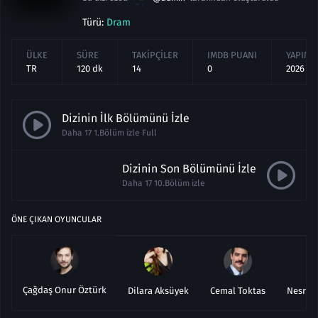
Türü:
Dram
ÜLKE
SÜRE
TAKIPÇILER
IMDB PUANI
YAPIM Y
TR
120 dk
14
0
2026
Dizinin İlk Bölümünü İzle
Daha 17 1.Bölüm izle Full
Dizinin Son Bölümünü İzle
Daha 17 10.Bölüm izle
ÖNE ÇIKAN OYUNCULAR
Çağdaş Onur Öztürk
Dilara Aksüyek
Cemal Toktas
Nesrin