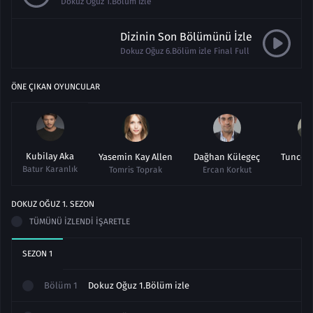
Dokuz Oğuz 1.Bölüm izle
Dizinin Son Bölümünü İzle
Dokuz Oğuz 6.Bölüm izle Final Full
ÖNE ÇIKAN OYUNCULAR
Kubilay Aka
Yasemin Kay Allen
Dağhan Külegeç
Tuncer
Batur Karanlık
Tomris Toprak
Ercan Korkut
DOKUZ OĞUZ
1
. SEZON
TÜMÜNÜ İZLENDI İŞARETLE
SEZON
1
Bölüm
1
Dokuz Oğuz 1.Bölüm izle