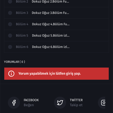
Bölüm
2
Dokuz Oğuz 2.Bölüm Full izle
Bölüm
3
Dokuz Oğuz 3.Bölüm Full izle
Bölüm
4
Dokuz Oğuz 4.Bölüm Full izle
Bölüm
5
Dokuz Oğuz 5.Bölüm izle Full
Bölüm
6
Dokuz Oğuz 6.Bölüm izle Final Full
YORUMLAR ( 0 )
Yorum yapabilmek için lütfen giriş yap.
FACEBOOK
TWITTER
Beğen
Takip et