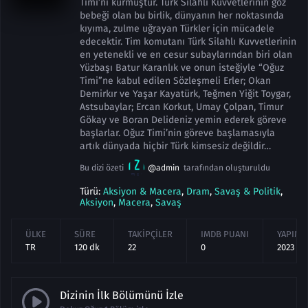
Timi’ni kurmuştur. Türk Silahlı Kuvvetlerinin göz
bebeği olan bu birlik, dünyanın her noktasında
kıyıma, zulme uğrayan Türkler için mücadele
edecektir. Tim komutanı Türk Silahlı Kuvvetlerinin
en yetenekli ve en cesur subaylarından biri olan
Yüzbaşı Batur Karanlık ve onun isteğiyle “Oğuz
Timi”ne kabul edilen Sözleşmeli Erler; Okan
Demirkır ve Yaşar Kayatürk, Teğmen Yiğit Toygar,
Astsubaylar; Ercan Korkut, Umay Çolpan, Timur
Gökay ve Boran Delideniz yemin ederek göreve
başlarlar. Oğuz Timi’nin göreve başlamasıyla
artık dünyada hiçbir Türk kimsesiz değildir…
Bu dizi özeti
@admin
tarafından oluşturuldu
Türü:
Aksiyon & Macera
,
Dram
,
Savaş & Politik
,
Aksiyon
,
Macera
,
Savaş
ÜLKE
SÜRE
TAKIPÇILER
IMDB PUANI
YAPIM Y
TR
120 dk
22
0
2023
Dizinin İlk Bölümünü İzle