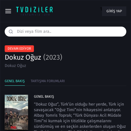
1
GIRIŞ YAP
DEVAM EDIYOR
Dokuz Oğuz
(2023)
Dokuz Oğuz
GENEL BAKIŞ
TARTIŞMA FORUMLARI
GENEL BAKIŞ
“Dokuz Oğuz”, Türk’ün olduğu her yerde, Türk için
savaşacak “Oğuz Timi”nin hikayesini anlatıyor.
Albay Tomris Toprak; “Türk Dünyası Acil Müdale
Timi“ni kurmak için titizlikle çalışmalarını
sürdürmüş ve en seçkin askerlerden oluşan Oğuz