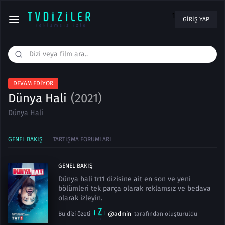
1
GIRIŞ YAP
DEVAM EDIYOR
Dünya Hali
(2021)
Dünya Hali
GENEL BAKIŞ
TARTIŞMA FORUMLARI
GENEL BAKIŞ
Dünya hali trt1 dizisine ait en son ve yeni
bölümleri tek parça olarak reklamsız ve bedava
olarak izleyin.
Bu dizi özeti
@admin
tarafından oluşturuldu