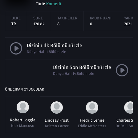
Türü:
Komedi
ÜLKE
SÜRE
TAKIPÇILER
IMDB PUANI
YAPIM Y
TR
120 dk
8
0
2021
Dizinin İlk Bölümünü İzle
Dünya Hali 1.Bölüm izle
Dizinin Son Bölümünü İzle
Dünya Hali 14.Bölüm izle
ÖNE ÇIKAN OYUNCULAR
Robert Loggia
Lindsay Frost
Fredric Lehne
Charles Sie
Nick Mancuso
Kristen Carter
Eddie McMasters
Dr Paul Sum