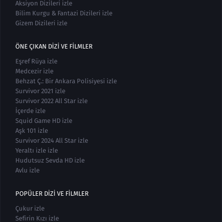
Aksiyon Dizileri izle
Bilim Kurgu & Fantazi Dizileri izle
Gizem Dizileri izle
ÖNE ÇIKAN DIZI VE FILMLER
Eşref Rüya izle
Medcezir izle
Behzat Ç.: Bir Ankara Polisiyesi izle
Survivor 2021 izle
Survivor 2022 All Star izle
İçerde izle
Squid Game HD izle
Aşk 101 izle
Survivor 2024 All Star izle
Yeraltı izle izle
Hudutsuz Sevda HD izle
Avlu izle
POPÜLER DIZI VE FILMLER
Çukur izle
Sefirin Kızı izle