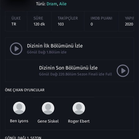
Türü:
Dram
,
Aile
ÜLKE
SÜRE
TAKIPÇILER
IMDB PUANI
YAPIM Y
TR
120 dk
103
0
2020
Dizinin İlk Bölümünü İzle
Gönül Dağı 1.Bölüm izle
Dizinin Son Bölümünü İzle
Gönül Dağı 220.Bölüm Sezon Finali izle Full
ÖNE ÇIKAN OYUNCULAR
Ben Lyons
Gene Siskel
Roger Ebert
GÖNÜL DAĞI
1
. SEZON