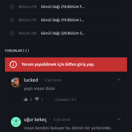
Bölüm
218
Gönül Dağı 218.Bölüm Full izle
Bölüm
219
Gönül Dağı 219.Bölüm izle
Bölüm
220
Gönül Dağı 220.Bölüm Sezon Finali izle Full
YORUMLAR ( 2 )
Yorum yapabilmek için lütfen giriş yap.
lucked
2 yıl önce
yaşlı ınsan dizisi
0
1
Cevapla ( 0 )
uğur kekeç
5 yıl önce
insan kendini buluyor bu dizinin bir yerlerinde.