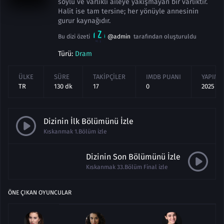
soylu ve varlıklı aileye yakışmayan bir varlıktır.
Halit ise tam tersine; her yönüyle annesinin
gurur kaynağıdır.
Bu dizi özeti
@admin
tarafından oluşturuldu
Türü:
Dram
ÜLKE
SÜRE
TAKIPÇILER
IMDB PUANI
YAPIM Y
TR
130 dk
17
0
2025
Dizinin İlk Bölümünü İzle
Kıskanmak 1.Bölüm izle
Dizinin Son Bölümünü İzle
Kıskanmak 33.Bölüm Final izle
ÖNE ÇIKAN OYUNCULAR