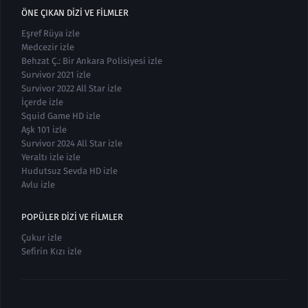
ÖNE ÇIKAN DIZI VE FILMLER
Eşref Rüya izle
Medcezir izle
Behzat Ç.: Bir Ankara Polisiyesi izle
Survivor 2021 izle
Survivor 2022 All Star izle
İçerde izle
Squid Game HD izle
Aşk 101 izle
Survivor 2024 All Star izle
Yeraltı izle izle
Hudutsuz Sevda HD izle
Avlu izle
POPÜLER DIZI VE FILMLER
Çukur izle
Sefirin Kızı izle