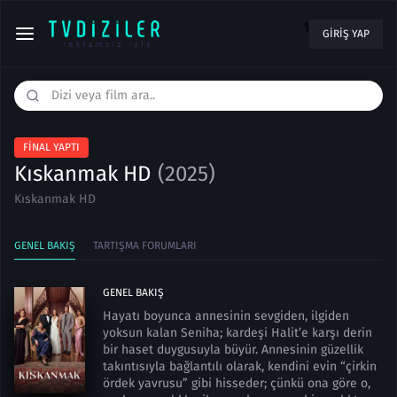
1
GIRIŞ YAP
FINAL YAPTI
Kıskanmak HD
(2025)
Kıskanmak HD
GENEL BAKIŞ
TARTIŞMA FORUMLARI
GENEL BAKIŞ
Hayatı boyunca annesinin sevgiden, ilgiden
yoksun kalan Seniha; kardeşi Halit’e karşı derin
bir haset duygusuyla büyür. Annesinin güzellik
takıntısıyla bağlantılı olarak, kendini evin “çirkin
ördek yavrusu” gibi hisseder; çünkü ona göre o,