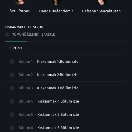
Beril Pozam
Hande Doğandemir
Hafsanur Sancaktutan
Ö
KISKANMAK HD
1
. SEZON
TÜMÜNÜ İZLENDI İŞARETLE
SEZON
1
Bölüm
1
Kıskanmak 1.Bölüm izle
Bölüm
2
Kıskanmak 2.Bölüm izle
Bölüm
3
Kıskanmak 3.Bölüm izle
Bölüm
4
Kıskanmak 4.Bölüm izle
Bölüm
5
Kıskanmak 5.Bölüm izle
Bölüm
6
Kıskanmak 6.Bölüm izle