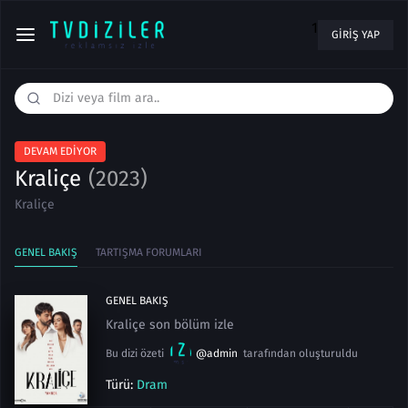
1
GIRIŞ YAP
DEVAM EDIYOR
Kraliçe
(2023)
Kraliçe
GENEL BAKIŞ
TARTIŞMA FORUMLARI
GENEL BAKIŞ
Kraliçe son bölüm izle
Bu dizi özeti
@admin
tarafından oluşturuldu
Türü:
Dram