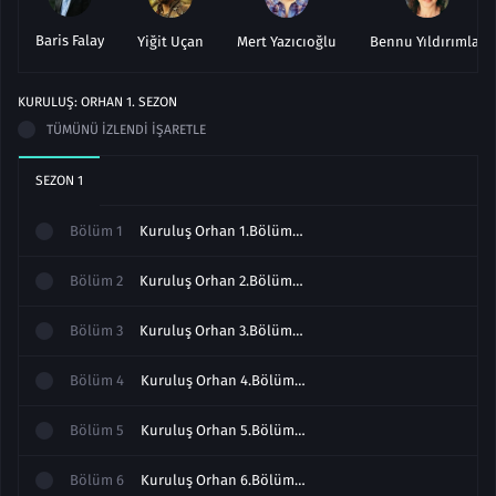
Baris Falay
Yiğit Uçan
Mert Yazıcıoğlu
Bennu Yıldırımlar
KURULUŞ: ORHAN
1
. SEZON
TÜMÜNÜ İZLENDI İŞARETLE
SEZON
1
Bölüm
1
Kuruluş Orhan 1.Bölüm izle Full
Bölüm
2
Kuruluş Orhan 2.Bölüm izle Full
Bölüm
3
Kuruluş Orhan 3.Bölüm izle Full
Bölüm
4
Kuruluş Orhan 4.Bölüm Full izle
Bölüm
5
Kuruluş Orhan 5.Bölüm izle Full
Bölüm
6
Kuruluş Orhan 6.Bölüm izle Full