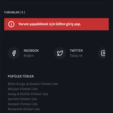
YORUMLAR ( 0 )
Yorum yapabilmek için lütfen giriş yap.
FACEBOOK
TWITTER
Beğen
Takip et
POPÜLER TÜRLER
Bilim Kurgu & Fantazi Filmleri izle
Aksiyon Filmleri izle
Savaş & Politik Filmleri izle
Gerilim Filmleri izle
Komedi Filmleri izle
Romantik Dizileri izle