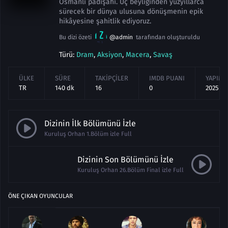
Osmanlı padişahı. Uç beyliğinden yüzyıllarca
sürecek bir dünya ulusuna dönüşmenin epik
hikâyesine şahitlik ediyoruz.
Bu dizi özeti
@admin
tarafından oluşturuldu
Türü:
Dram
,
Aksiyon
,
Macera
,
Savaş
ÜLKE
SÜRE
TAKIPÇILER
IMDB PUANI
YAPIM Y
TR
140 dk
16
0
2025
Dizinin İlk Bölümünü İzle
Kuruluş Orhan 1.Bölüm izle Full
Dizinin Son Bölümünü İzle
Kuruluş Orhan 26.Bölüm Final izle Full
ÖNE ÇIKAN OYUNCULAR