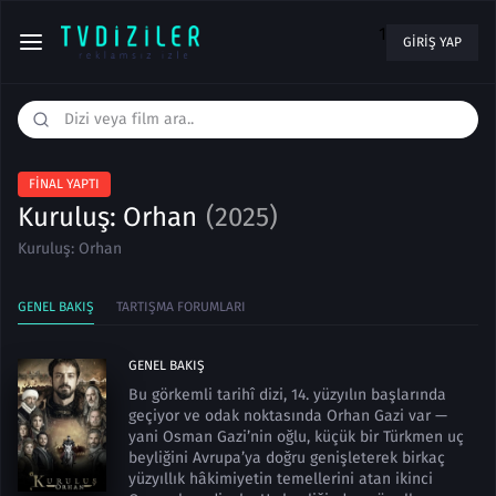
1
GIRIŞ YAP
FINAL YAPTI
Kuruluş: Orhan
(2025)
Kuruluş: Orhan
GENEL BAKIŞ
TARTIŞMA FORUMLARI
GENEL BAKIŞ
Bu görkemli tarihî dizi, 14. yüzyılın başlarında
geçiyor ve odak noktasında Orhan Gazi var —
yani Osman Gazi’nin oğlu, küçük bir Türkmen uç
beyliğini Avrupa’ya doğru genişleterek birkaç
yüzyıllık hâkimiyetin temellerini atan ikinci