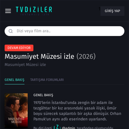
1
GIRIŞ YAP
DEVAM EDIYOR
Masumiyet Müzesi izle
(2026)
Masumiyet Müzesi izle
GENEL BAKIŞ
TARTIŞMA FORUMLARI
GENEL BAKIŞ
1970'lerin İstanbul'unda zengin bir adam ile
tezgâhtar bir kız arasındaki yasak ilişki, ömür
boyu sürecek saplantılı bir aşka dönüşür. Orhan
Pamuk'un aynı adlı eserinden uyarlandı.
Bu dizi özeti
@admin
tarafından oluşturuldu