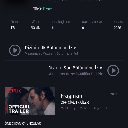
Türü:
Dram
ÜLKE
SÜRE
TAKIPÇILER
IMDB PUANI
YAPIM YI
TR
50 dk
6
0
2026
Dizinin İlk Bölümünü İzle
Masumiyet Müzesi 1.Bölüm izle Full
Dizinin Son Bölümünü İzle
Masumiyet Müzesi 9.Bölüm Full izle
Fragman
2026
OFFICIAL TRAILER
Masumiyet Müzesi Fragman
ÖNE ÇIKAN OYUNCULAR