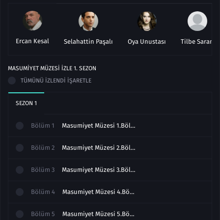
Ercan Kesal
Selahattin Paşalı
Oya Unustası
Tilbe Saran
MASUMIYET MÜZESI IZLE
1
. SEZON
TÜMÜNÜ İZLENDI İŞARETLE
SEZON
1
Bölüm
1
Masumiyet Müzesi 1.Bölüm izle Full
Bölüm
2
Masumiyet Müzesi 2.Bölüm izle
Bölüm
3
Masumiyet Müzesi 3.Bölüm izle
Bölüm
4
Masumiyet Müzesi 4.Bölüm Full izle
Bölüm
5
Masumiyet Müzesi 5.Bölüm Full izle