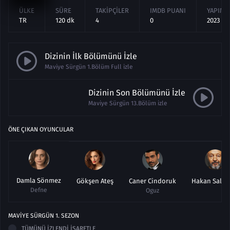
ÜLKE
SÜRE
TAKIPÇILER
IMDB PUANI
YAPIM Y
TR
120 dk
4
0
2023
Dizinin İlk Bölümünü İzle
Maviye Sürgün 1.Bölüm Full izle
Dizinin Son Bölümünü İzle
Maviye Sürgün 13.Bölüm izle
ÖNE ÇIKAN OYUNCULAR
Damla Sönmez
Gökşen Ateş
Caner Cindoruk
Hakan Salın
Defne
Oguz
MAVIYE SÜRGÜN
1
. SEZON
TÜMÜNÜ İZLENDI İŞARETLE