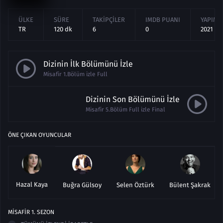
ÜLKE
SÜRE
TAKIPÇILER
IMDB PUANI
YAPIM Y
TR
120 dk
6
0
2021
Dizinin İlk Bölümünü İzle
Misafir 1.Bölüm izle Full
Dizinin Son Bölümünü İzle
Misafir 5.Bölüm Full izle Final
ÖNE ÇIKAN OYUNCULAR
Hazal Kaya
Buğra Gülsoy
Selen Öztürk
Bülent Şakrak
MISAFIR
1
. SEZON