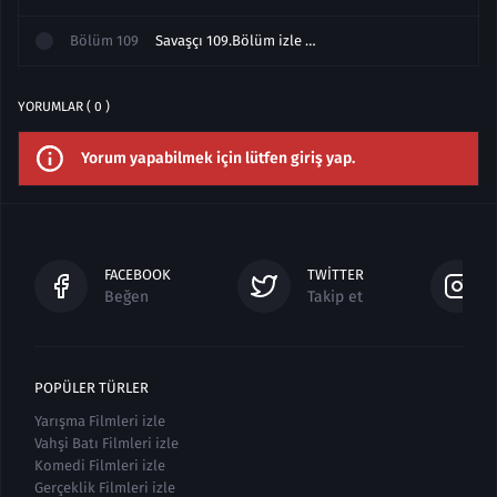
Bölüm
109
Savaşçı 109.Bölüm izle Final Full
YORUMLAR ( 0 )
Yorum yapabilmek için lütfen giriş yap.
FACEBOOK
TWITTER
Beğen
Takip et
POPÜLER TÜRLER
Yarışma Filmleri izle
Vahşi Batı Filmleri izle
Komedi Filmleri izle
Gerçeklik Filmleri izle