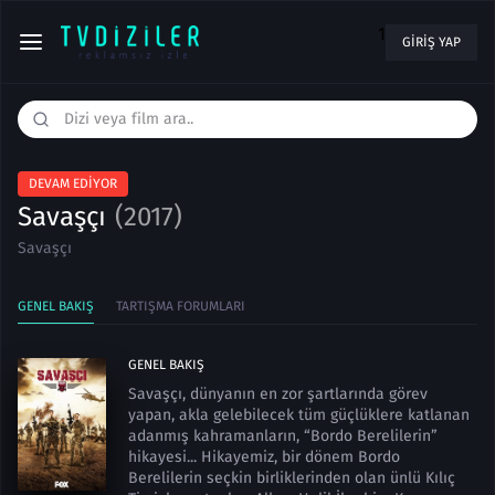
1
GIRIŞ YAP
DEVAM EDIYOR
Savaşçı
(2017)
Savaşçı
GENEL BAKIŞ
TARTIŞMA FORUMLARI
GENEL BAKIŞ
Savaşçı, dünyanın en zor şartlarında görev
yapan, akla gelebilecek tüm güçlüklere katlanan
adanmış kahramanların, “Bordo Berelilerin”
hikayesi... Hikayemiz, bir dönem Bordo
Berelilerin seçkin birliklerinden olan ünlü Kılıç