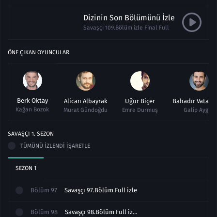
Dizinin Son Bölümünü İzle
Savaşçı 109.Bölüm izle Final Full
ÖNE ÇIKAN OYUNCULAR
Berk Oktay
Alican Albayrak
Uğur Biçer
Bahadır Vatano
Kağan Bozok
Murat Gündoğdu
Emre Durmuş
Galip Aygün
SAVAŞÇI
1
. SEZON
TÜMÜNÜ İZLENDI İŞARETLE
SEZON
1
Bölüm
97
Savaşçı 97.Bölüm Full izle
Bölüm
98
Savaşçı 98.Bölüm Full izle