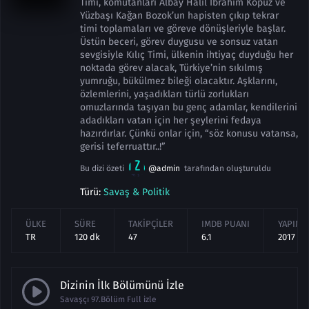
Timi, komutanları Albay Halil İbrahim Kopuz ve
Yüzbaşı Kağan Bozok’un hapisten çıkıp tekrar
timi toplamaları ve göreve dönüşleriyle başlar.
Üstün beceri, görev duygusu ve sonsuz vatan
sevgisiyle Kılıç Timi, ülkenin ihtiyaç duyduğu her
noktada görev alacak, Türkiye’nin sıkılmış
yumruğu, bükülmez bileği olacaktır. Aşklarını,
özlemlerini, yaşadıkları türlü zorlukları
omuzlarında taşıyan bu genç adamlar, kendilerini
adadıkları vatan için her şeylerini fedaya
hazırdırlar. Çünkü onlar için, “söz konusu vatansa,
gerisi teferruattır..!”
Bu dizi özeti
@admin
tarafından oluşturuldu
Türü:
Savaş & Politik
ÜLKE
SÜRE
TAKIPÇILER
IMDB PUANI
YAPIM Y
TR
120 dk
47
6.1
2017
Dizinin İlk Bölümünü İzle
Savaşçı 97.Bölüm Full izle