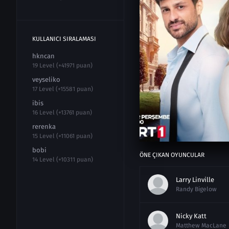
KULLANICI SIRALAMASI
hkncan
19 Level (+41971 puan)
veyseliko
17 Level (+15581 puan)
ibis
16 Level (+13761 puan)
rerenka
15 Level (+11061 puan)
bobi
ÖNE ÇIKAN OYUNCULAR
14 Level (+10311 puan)
Larry Linville
Randy Bigelow
Nicky Katt
Matthew MacLane