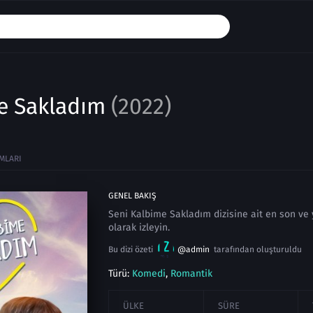
e Sakladım
(2022)
MLARI
GENEL BAKIŞ
Seni Kalbime Sakladım dizisine ait en son ve y
olarak izleyin.
Bu dizi özeti
@admin
tarafından oluşturuldu
Türü:
Komedi
,
Romantik
ÜLKE
SÜRE