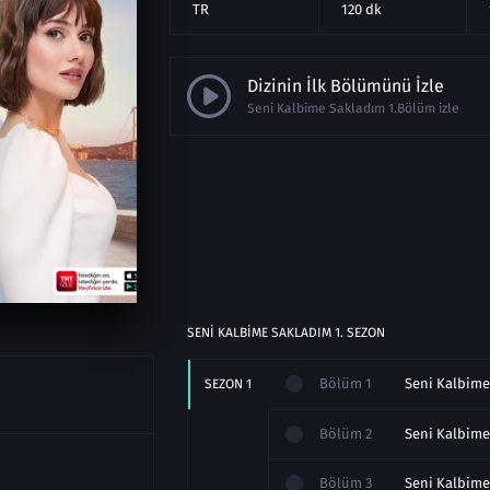
TR
120 dk
Dizinin İlk Bölümünü İzle
Seni Kalbime Sakladım 1.Bölüm izle
SENI KALBIME SAKLADIM
1
. SEZON
Bölüm
1
SEZON
1
Bölüm
2
Bölüm
3