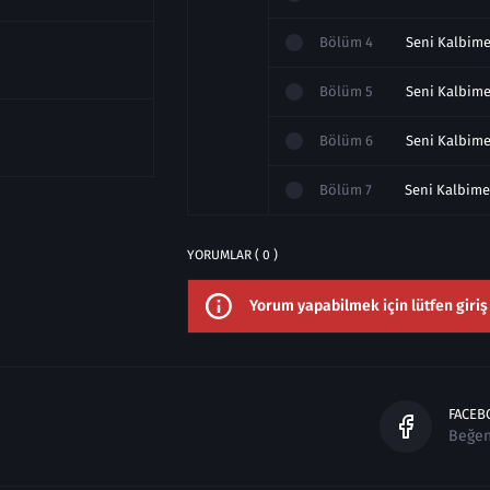
Bölüm
4
Bölüm
5
Bölüm
6
Bölüm
7
YORUMLAR ( 0 )
Yorum yapabilmek için lütfen giriş
FACEB
Beğe