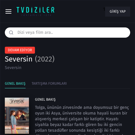
1
GIRIŞ YAP
DEVAM EDIYOR
Seversin
(2022)
Seversin
GENEL BAKIŞ
TARTIŞMA FORUMLARI
GENEL BAKIŞ
Tolga, ününün zirvesinde ama doyumsuz bir genç
oyun iki Asya, üniversite okuma hayali kuran bir
alışveriş merkezi çalışan bir katiptir. Hayatı
siyahla beyaz kadar farklı gören bu iki gencin
yolları tesadüfler sonunda kesiştiği iki farklı