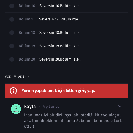
Bölüm
16
Seversin 16.Bölüm izle
Bölüm
17
Seversin 17.Bölüm izle
Bölüm
18
Seversin 18.Bölüm izle
Bölüm
19
Seversin 19.Bölüm izle Full
Bölüm
20
Seversin 20.Bölüm izle Final
YORUMLAR ( 1 )
Yorum yapabilmek için lütfen giriş yap.
Kayla
4 yıl önce
İnanılmaz iyi bir dizi inşallah istediği kitleye ulaşırl
ar .. tüm dileklerim ile ama 8. bölüm beni biraz kork
uttu !