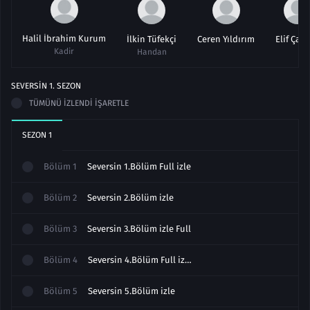
Halil İbrahim Kurum
İlkin Tüfekçi
Ceren Yıldırım
Elif Çap
Kadir
Handan
SEVERSIN
1
. SEZON
TÜMÜNÜ İZLENDI İŞARETLE
SEZON
1
Bölüm
1
Seversin 1.Bölüm Full izle
Bölüm
2
Seversin 2.Bölüm izle
Bölüm
3
Seversin 3.Bölüm izle Full
Bölüm
4
Seversin 4.Bölüm Full izle
Bölüm
5
Seversin 5.Bölüm izle