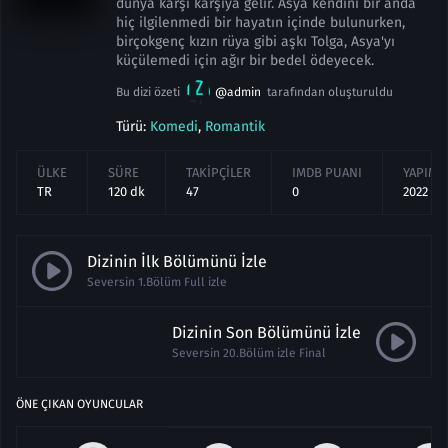
dünya karşı karşıya gelir. Asya kendini bir anda
hiç ilgilenmedi bir hayatın içinde bulunurken,
birçokgenç kızın rüya gibi aşkı Tolga, Asya'yı
küçülemedi için ağır bir bedel ödeyecek.
Bu dizi özeti
@admin
tarafından oluşturuldu
Türü:
Komedi
,
Romantik
ÜLKE
SÜRE
TAKIPÇILER
IMDB PUANI
YAPIM Y
TR
120 dk
47
0
2022
Dizinin İlk Bölümünü İzle
Seversin 1.Bölüm Full izle
Dizinin Son Bölümünü İzle
Seversin 20.Bölüm izle Final
ÖNE ÇIKAN OYUNCULAR