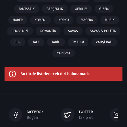
FANTASTIK
GERÇEKLIK
GERILIM
GIZEM
HABER
KOMEDI
KORKU
MACERA
MÜZIK
PEMBE DIZI
ROMANTIK
SAVAŞ
SAVAŞ & POLITIK
SUÇ
TALK
TARIH
TV FILM
VAHŞI BATI
YARIŞMA
Bu türde listelenecek dizi bulunamadı.
FACEBOOK
TWITTER
Beğen
Takip et