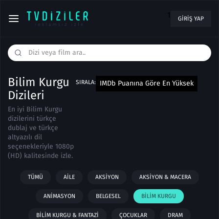
1
GIRIŞ YAP
Bilim Kurgu
SIRALA:
IMDb Puanına Göre En Yüksek
Dizileri
En iyi Bilim Kurgu
dizilerini türkçe
dublaj ve türkçe
altyazılı dil
seçenekleriyle 1080p
(HD) kalitesinde izle.
TÜMÜ
AILE
AKSIYON
AKSIYON & MACERA
ANIMASYON
BELGESEL
BILIM KURGU
BILIM KURGU & FANTAZI
ÇOCUKLAR
DRAM