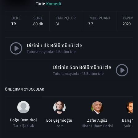
Türü:
Komedi
ÜLKE
SÜRE
TAKIPÇILER
IMDB PUANI
YAPIM YI
TR
80 dk
31
7.7
2020
Dizinin İlk Bölümünü İzle
Tutunamayanlar 1.Bölüm izle
Dizinin Son Bölümünü İzle
Tutunamayanlar 13.Bölüm izle
ÖNE ÇIKAN OYUNCULAR
Doğu Demirkol
Ece Çeşmioğlu
Zafer Algöz
Barış Yıl
Tarık Şakrak
İrem
İlhan/İlham Perisi
Şair Lüt