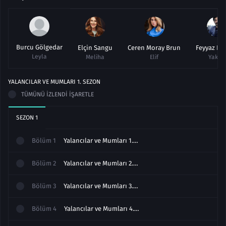
Burcu Gölgedar
Elçin Sangu
Ceren Moray Brun
Feyyaz D
Leyla
Meliha
Elif
Yakup
YALANCILAR VE MUMLARI
1
. SEZON
TÜMÜNÜ İZLENDI İŞARETLE
SEZON
1
Bölüm
1
Yalancılar ve Mumları 1.Bölüm izle
Bölüm
2
Yalancılar ve Mumları 2.Bölüm izle
Bölüm
3
Yalancılar ve Mumları 3.Bölüm izle
Bölüm
4
Yalancılar ve Mumları 4.Bölüm izle