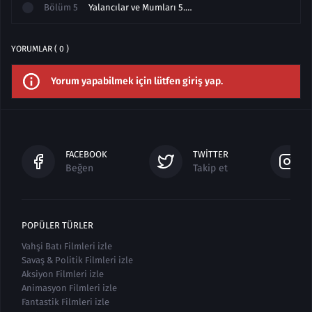
Bölüm
5
Yalancılar ve Mumları 5.Bölüm izle Final Full
YORUMLAR ( 0 )
Yorum yapabilmek için lütfen giriş yap.
FACEBOOK
TWITTER
Beğen
Takip et
POPÜLER TÜRLER
Vahşi Batı Filmleri izle
Savaş & Politik Filmleri izle
Aksiyon Filmleri izle
Animasyon Filmleri izle
Fantastik Filmleri izle