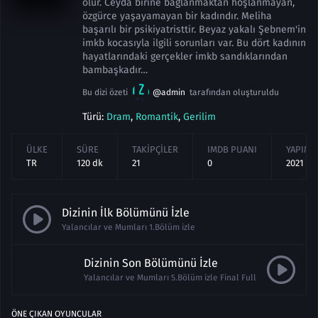
olur. Ceyda birine bağlanmaktan hoşlanmayan,
özgürce yaşayamayan bir kadındır. Meliha
başarılı bir psikiyatristtir. Beyaz yakalı Şebnem'in
imkb kocasıyla ilgili sorunları var. Bu dört kadının
hayatlarındaki gerçekler imkb sandıklarından
bambaşkadır…
Bu dizi özeti
@admin
tarafından oluşturuldu
Türü:
Dram
,
Romantik
,
Gerilim
ÜLKE
SÜRE
TAKIPÇILER
IMDB PUANI
YAPIM Y
TR
120 dk
21
0
2021
Dizinin İlk Bölümünü İzle
Yalancılar ve Mumları 1.Bölüm izle
Dizinin Son Bölümünü İzle
Yalancılar ve Mumları 5.Bölüm izle Final Full
ÖNE ÇIKAN OYUNCULAR