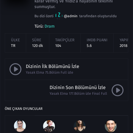
karar vermiş ve Yıldız’a hayatının teklifini
sunmuştur.
Bu dizi özeti
@admin
tarafından oluşturuldu
Türü:
Dram
ÜLKE
SÜRE
TAKIPÇILER
IMDB PUANI
YAPIM Y
TR
120 dk
104
5.6
2018
Dizinin İlk Bölümünü İzle
Yasak Elma 75.Bölüm Full izle
Dizinin Son Bölümünü İzle
Yasak Elma 177.Bölüm izle Final Full
ÖNE ÇIKAN OYUNCULAR