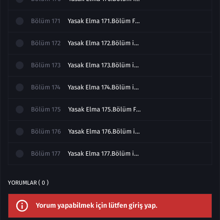
Bölüm
171
Yasak Elma 171.Bölüm Full izle
Bölüm
172
Yasak Elma 172.Bölüm izle Full
Bölüm
173
Yasak Elma 173.Bölüm izle
Bölüm
174
Yasak Elma 174.Bölüm izle
Bölüm
175
Yasak Elma 175.Bölüm Full izle
Bölüm
176
Yasak Elma 176.Bölüm izle Full
Bölüm
177
Yasak Elma 177.Bölüm izle Final Full
YORUMLAR ( 0 )
Yorum yapabilmek için lütfen giriş yap.