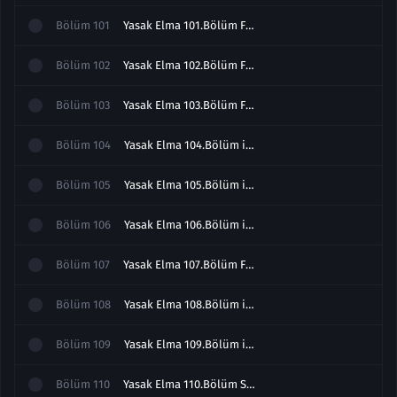
Bölüm
101
Yasak Elma 101.Bölüm Full izle
Bölüm
102
Yasak Elma 102.Bölüm Full izle
Bölüm
103
Yasak Elma 103.Bölüm Full izle
Bölüm
104
Yasak Elma 104.Bölüm izle Full
Bölüm
105
Yasak Elma 105.Bölüm izle Full
Bölüm
106
Yasak Elma 106.Bölüm izle Full
Bölüm
107
Yasak Elma 107.Bölüm Full izle Fox
Bölüm
108
Yasak Elma 108.Bölüm izle Full
Bölüm
109
Yasak Elma 109.Bölüm izle Full
Bölüm
110
Yasak Elma 110.Bölüm Sezon Finali Full izle Fox