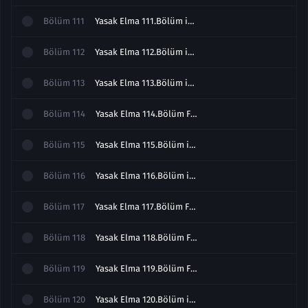
Bölüm
111
Yasak Elma 111.Bölüm izle Full
Bölüm
112
Yasak Elma 112.Bölüm izle Full
Bölüm
113
Yasak Elma 113.Bölüm izle
Bölüm
114
Yasak Elma 114.Bölüm Full izle
Bölüm
115
Yasak Elma 115.Bölüm izle Full
Bölüm
116
Yasak Elma 116.Bölüm izle
Bölüm
117
Yasak Elma 117.Bölüm Full izle
Bölüm
118
Yasak Elma 118.Bölüm Full izle
Bölüm
119
Yasak Elma 119.Bölüm Full izle
Bölüm
120
Yasak Elma 120.Bölüm izle