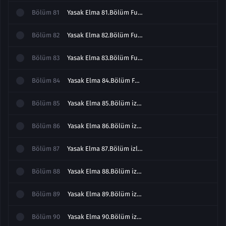
Bölüm
81
Yasak Elma 81.Bölüm Full izle
Bölüm
82
Yasak Elma 82.Bölüm Full izle
Bölüm
83
Yasak Elma 83.Bölüm Full izle
Bölüm
84
Yasak Elma 84.Bölüm Full izle
Bölüm
85
Yasak Elma 85.Bölüm izle Full
Bölüm
86
Yasak Elma 86.Bölüm izle Full
Bölüm
87
Yasak Elma 87.Bölüm izle Full
Bölüm
88
Yasak Elma 88.Bölüm izle Full
Bölüm
89
Yasak Elma 89.Bölüm izle Full
Bölüm
90
Yasak Elma 90.Bölüm izle Full