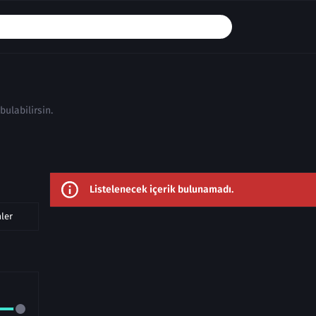
bulabilirsin.
Listelenecek içerik bulunamadı.
mler