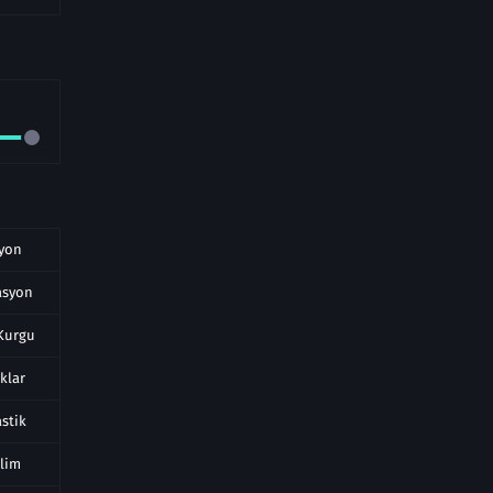
iyon
asyon
 Kurgu
klar
astik
ilim