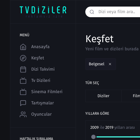
MENÜ
Keşfet
Anasayfa
Yeni film ve dizileri burada 
Keşfet
Belgesel
Dizi Takvimi
Tv Dizileri
TÜR SEÇ
Sinema Filmleri
Diziler
Fil
Tartışmalar
YILLARA GÖRE
Oyuncular
2009
ile
2019
yılları arası
HAFTALIK SIRALAMA