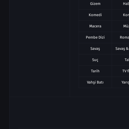
Gizem
Ha
Komedi
Ko
Macera
Mü
Pembe Dizi
Roma
Savaş
Savaş &
Suç
Ta
Tarih
TV f
Vahşi Batı
Yar