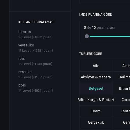
IMDB PUANINA GÖRE
KULLANICI SIRALAMASI
0
ile
10
puan arası
hkncan
19 Level (+41971 puan)
veyseliko
17 Level (+15581 puan)
TÜRLERE GÖRE
ibis
16 Level (+13761 puan)
Aile
Aks
rerenka
Aksiyon & Macera
Anim
15 Level (+11061 puan)
bobi
Belgesel
Bilim
14 Level (+10311 puan)
Bilim Kurgu & Fantazi
Çocu
Dram
Fant
Gerçeklik
Ger