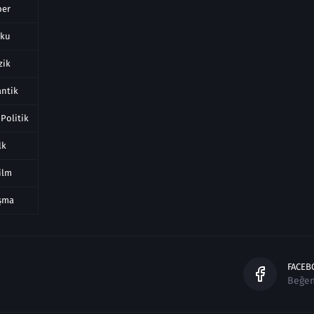
ber
rku
zik
ntik
 Politik
lk
ilm
ışma
FACEB
Beğe