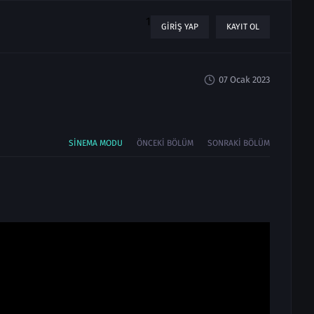
1
GIRIŞ YAP
KAYIT OL
07 Ocak 2023
SINEMA MODU
ÖNCEKI BÖLÜM
SONRAKI BÖLÜM