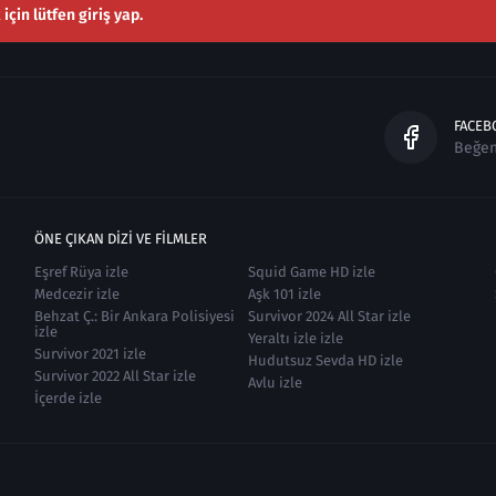
çin lütfen giriş yap.
FACEB
Beğe
ÖNE ÇIKAN DIZI VE FILMLER
Eşref Rüya izle
Squid Game HD izle
Medcezir izle
Aşk 101 izle
Behzat Ç.: Bir Ankara Polisiyesi
Survivor 2024 All Star izle
izle
Yeraltı izle izle
Survivor 2021 izle
Hudutsuz Sevda HD izle
Survivor 2022 All Star izle
Avlu izle
İçerde izle