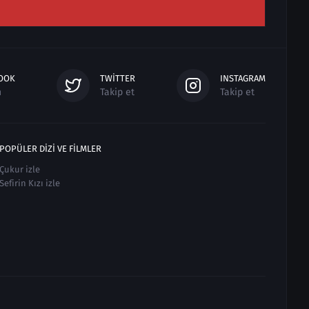
OOK
TWITTER
INSTAGRAM
n
Takip et
Takip et
POPÜLER DIZI VE FILMLER
Çukur izle
Sefirin Kızı izle