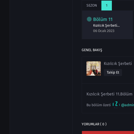
SEZON
1
lüm
9
Bölüm
10
Bölüm
11
Kızılcık Şerbeti 9.Bölüm izle
Kızılcık Şerbeti 10.Bölüm izle
Kızılcık Şerbeti 11.Bölüm izle
ralık 2022
30 Aralık 2022
06 Ocak 2023
GENEL BAKIŞ
Kızılcık Şerbeti
Takip Et
Kızılcık Şerbeti 11.Bölüm 
Bu bölüm özeti
@admi
YORUMLAR ( 0 )