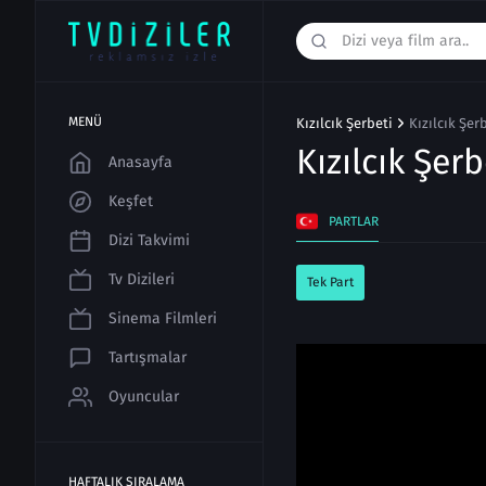
MENÜ
Kızılcık Şerbeti
Kızılcık Şer
Kızılcık Şer
Anasayfa
Keşfet
PARTLAR
Dizi Takvimi
Tv Dizileri
Tek Part
Sinema Filmleri
Tartışmalar
Oyuncular
HAFTALIK SIRALAMA