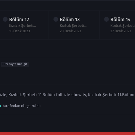
Bölüm
12
Bölüm
13
Bölüm
14
Kızılcık Şerbeti 12.Bölüm izle
Kızılcık Şerbeti 13.Bölüm izle
Kızılcı
13 Ocak 2023
20 Ocak 2023
27 Ocak 2023
Dizi sayfasına git
izle, Kızılcık Şerbeti 11.Bölüm full izle show tv, Kızılcık Şerbeti 11.Bölü
n
tarafından oluşturuldu