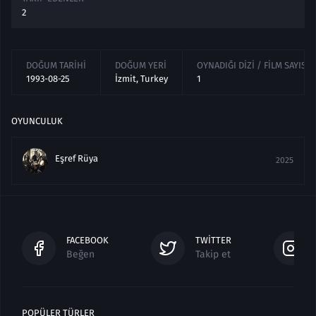
2
DOĞUM TARIHI
DOĞUM YERI
OYNADIĞI DIZI / FILM SAYISI
1993-08-25
İzmit, Turkey
1
OYUNCULUK
Eşref Rüya
2025
FACEBOOK
TWITTER
Beğen
Takip et
POPÜLER TÜRLER