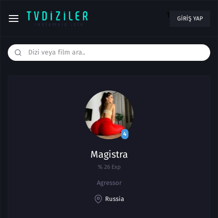
1
GIRIŞ YAP
4
Magistra
% 26 Exp
Agressor
Russia