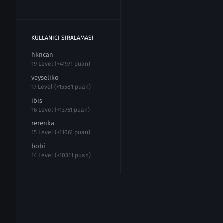
KULLANICI SIRALAMASI
hkncan
19 Level (+41971 puan)
veyseliko
17 Level (+15581 puan)
ibis
16 Level (+13761 puan)
rerenka
15 Level (+11061 puan)
bobi
14 Level (+10311 puan)