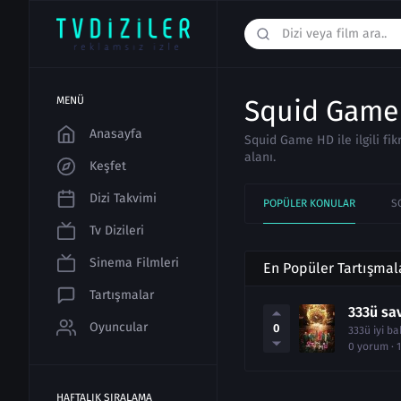
MENÜ
Squid Game 
Anasayfa
Squid Game HD ile ilgili fik
alanı.
Keşfet
Dizi Takvimi
POPÜLER KONULAR
S
Tv Dizileri
Sinema Filmleri
En Popüler Tartışmal
Tartışmalar
333ü sa
Oyuncular
0
333ü iyi b
0 yorum · 
HAFTALIK SIRALAMA