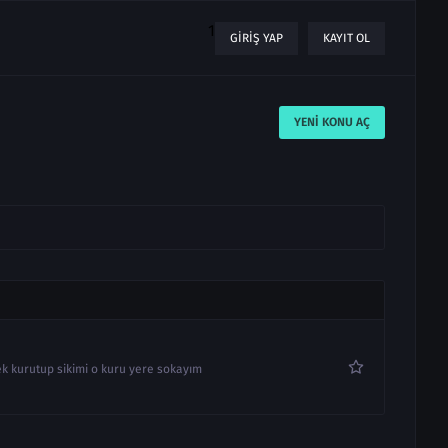
1
GIRIŞ YAP
KAYIT OL
YENI KONU AÇ
ek kurutup sikimi o kuru yere sokayım