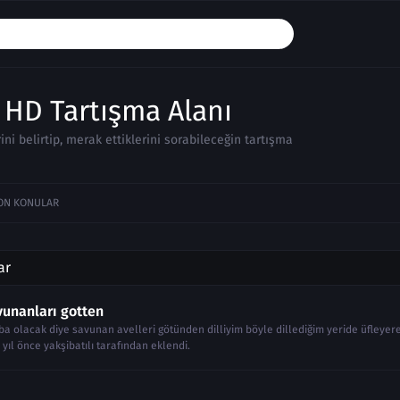
HD Tartışma Alanı
rini belirtip, merak ettiklerini sorabileceğin tartışma
ON KONULAR
ar
vunanları gotten
aba olacak diye savunan avelleri götünden dilliyim böyle dillediğim yeride üfleyer
1 yıl önce
yakşibatılı
tarafından eklendi.