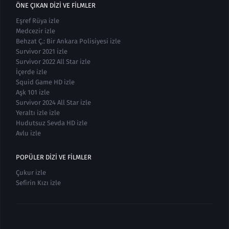
ÖNE ÇIKAN DIZI VE FILMLER
Eşref Rüya izle
Medcezir izle
Behzat Ç.: Bir Ankara Polisiyesi izle
Survivor 2021 izle
Survivor 2022 All Star izle
İçerde izle
Squid Game HD izle
Aşk 101 izle
Survivor 2024 All Star izle
Yeraltı izle izle
Hudutsuz Sevda HD izle
Avlu izle
POPÜLER DIZI VE FILMLER
Çukur izle
Sefirin Kızı izle