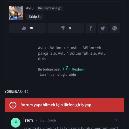
Avlu
Dizi sayfasına git
Takip Et
18
0
Avlu 1.Bölüm izle, Avlu 1.Bölüm tek
parça izle, Avlu 1.Bölüm full izle, Avlu
dizisi
Bu bölüm özeti
@admin
tarafından oluşturuldu
YORUMLAR ( 6 )
Yorum yapabilmek için lütfen giriş yap.
irem
5 yıl önce
aşırı fazla izledim baştan sona bırakamıyorum yard