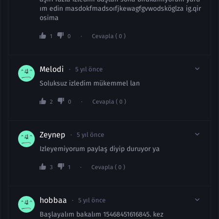
ım edin masdokfmadsoıfjkewagfgvwodsköglza ig.qir
osima
1
0
Cevapla ( 0 )
Melodi
5 yıl önce
Soluksuz izledim mükemmel lan
2
0
Cevapla ( 0 )
Zeynep
5 yıl önce
Izleyemiyorum paylaş diyip duruyor ya
3
1
Cevapla ( 0 )
hobbaa
5 yıl önce
Başlayalım bakalım 15468451616845. kez