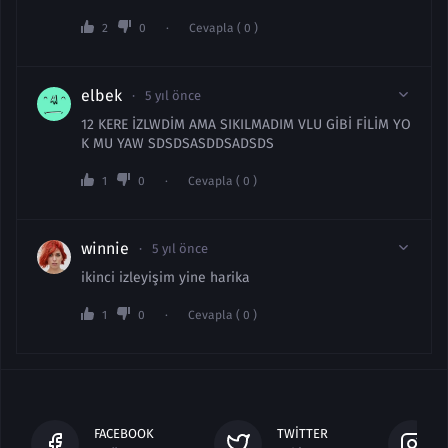
2
0
Cevapla ( 0 )
elbek
5 yıl önce
12 KERE İZLWDİM AMA SIKILMADIM VLU GİBİ FİLİM YO
K MU YAW SDSDSASDDSADSDS
1
0
Cevapla ( 0 )
winnie
5 yıl önce
ikinci izleyişim yine harika
1
0
Cevapla ( 0 )
FACEBOOK
TWITTER