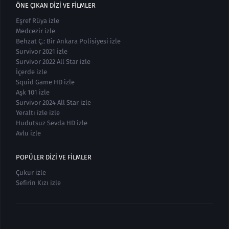
ÖNE ÇIKAN DIZI VE FILMLER
Eşref Rüya izle
Medcezir izle
Behzat Ç.: Bir Ankara Polisiyesi izle
Survivor 2021 izle
Survivor 2022 All Star izle
İçerde izle
Squid Game HD izle
Aşk 101 izle
Survivor 2024 All Star izle
Yeraltı izle izle
Hudutsuz Sevda HD izle
Avlu izle
POPÜLER DIZI VE FILMLER
Çukur izle
Sefirin Kızı izle