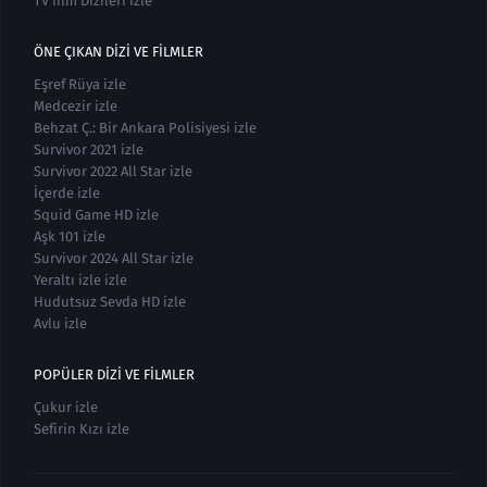
TV film Dizileri izle
ÖNE ÇIKAN DIZI VE FILMLER
Eşref Rüya izle
Medcezir izle
Behzat Ç.: Bir Ankara Polisiyesi izle
Survivor 2021 izle
Survivor 2022 All Star izle
İçerde izle
Squid Game HD izle
Aşk 101 izle
Survivor 2024 All Star izle
Yeraltı izle izle
Hudutsuz Sevda HD izle
Avlu izle
POPÜLER DIZI VE FILMLER
Çukur izle
Sefirin Kızı izle