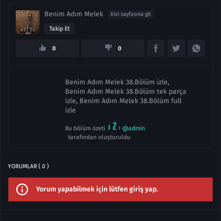
Benim Adım Melek
Dizi sayfasına git
Takip Et
0
0
Benim Adım Melek 38.Bölüm izle,
Benim Adım Melek 38.Bölüm tek parça
izle, Benim Adım Melek 38.Bölüm full
izle
Bu bölüm özeti
@admin
tarafından oluşturuldu
YORUMLAR ( 0 )
Yorum yapabilmek için lütfen giriş yap.