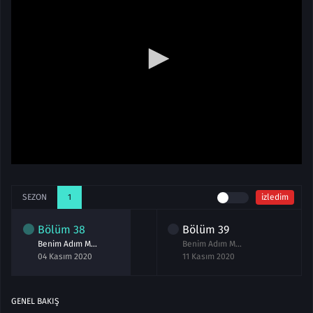
SEZON
1
izledim
Bölüm
38
Bölüm
39
Benim Adım Melek 38.Bölüm izle
Benim Adım Melek 39.Bölüm izle
04 Kasım 2020
11 Kasım 2020
GENEL BAKIŞ