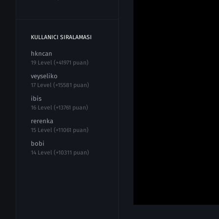
KULLANICI SIRALAMASI
hkncan
19 Level (+41971 puan)
veyseliko
17 Level (+15581 puan)
ibis
16 Level (+13761 puan)
rerenka
15 Level (+11061 puan)
bobi
14 Level (+10311 puan)