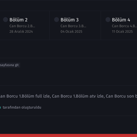
Bölüm
2
Bölüm
3
Bölüm
4
Can Borcu 2.Bölüm izle Full
Can Borcu 3.Bölüm izle Full
Can Borcu 4.Bölüm izl
28 Aralık 2024
04 Ocak 2025
11 Ocak 2025
 sayfasına git
an Borcu 1.Bölüm full izle, Can Borcu 1.Bölüm atv izle, Can Borcu son 
n
tarafından oluşturuldu