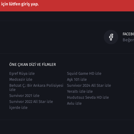
çin lütfen giriş yap.
FACEB
Beğe
ÖNE ÇIKAN DIZI VE FILMLER
Eşref Rüya izle
Squid Game HD izle
Medcezir izle
Aşk 101 izle
Behzat Ç.: Bir Ankara Polisiyesi
Survivor 2024 All Star izle
izle
Yeraltı izle izle
Survivor 2021 izle
Hudutsuz Sevda HD izle
Survivor 2022 All Star izle
Avlu izle
İçerde izle