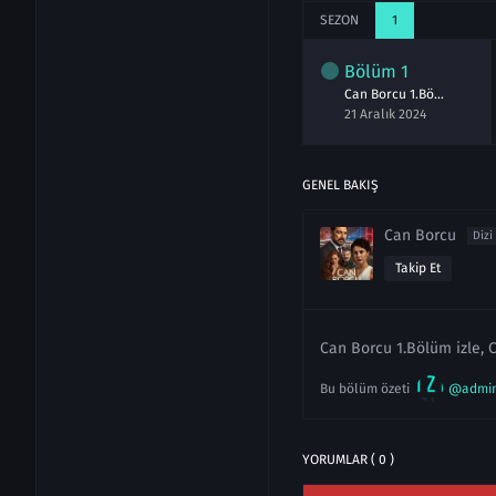
SEZON
1
Bölüm
1
Can Borcu 1.Bölüm izle
21 Aralık 2024
GENEL BAKIŞ
Can Borcu
Dizi
Takip Et
Can Borcu 1.Bölüm izle, C
Bu bölüm özeti
@admi
YORUMLAR ( 0 )