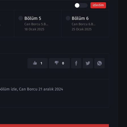
izledim
Bölüm
5
Bölüm
6
Bö
e Full
Can Borcu 5.Bölüm izle Full
Can Borcu 6.Bölüm izle
18 Ocak 2025
25 Ocak 2025
01 Ş
1
0
bölüm izle, Can Borcu 21 aralık 2024