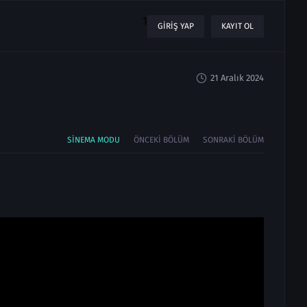
1
GIRIŞ YAP
KAYIT OL
21 Aralık 2024
SINEMA MODU
ÖNCEKI BÖLÜM
SONRAKI BÖLÜM