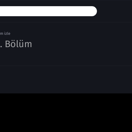
m izle
1. Bölüm