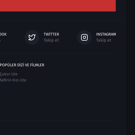
OOK
TWITTER
INSTAGRAM
n
Takip et
Takip et
POPÜLER DIZI VE FILMLER
Çukur izle
Sefirin Kızı izle