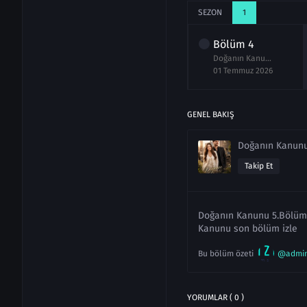
SEZON
1
lüm
2
Bölüm
3
Bölüm
4
Doğanın Kanunu 2.Bölüm izle Full
Doğanın Kanunu 3.Bölüm izle Full
Doğanın Kanunu 4.Bölüm izle Full
aziran 2026
23 Haziran 2026
01 Temmuz 2026
GENEL BAKIŞ
Doğanın Kanunu
Takip Et
Doğanın Kanunu 5.Bölüm i
Kanunu son bölüm izle
Bu bölüm özeti
@admi
YORUMLAR ( 0 )