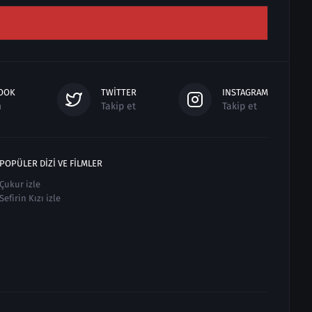
OOK
TWITTER
INSTAGRAM
n
Takip et
Takip et
POPÜLER DIZI VE FILMLER
Çukur izle
Sefirin Kızı izle