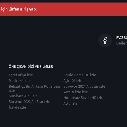
çin lütfen giriş yap.
FACEB
Beğe
ÖNE ÇIKAN DIZI VE FILMLER
Eşref Rüya izle
Squid Game HD izle
Medcezir izle
Aşk 101 izle
Behzat Ç.: Bir Ankara Polisiyesi
Survivor 2024 All Star izle
izle
Yeraltı izle izle
Survivor 2021 izle
Hudutsuz Sevda HD izle
Survivor 2022 All Star izle
Avlu izle
İçerde izle