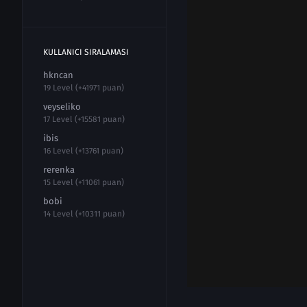
KULLANICI SIRALAMASI
hkncan
19 Level (+41971 puan)
veyseliko
17 Level (+15581 puan)
ibis
16 Level (+13761 puan)
rerenka
15 Level (+11061 puan)
bobi
14 Level (+10311 puan)