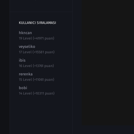
KULLANICI SIRALAMASI
hkncan
19 Level (+41971 puan)
veyseliko
17 Level (+15581 puan)
ibis
16 Level (+13761 puan)
rerenka
15 Level (+11061 puan)
bobi
14 Level (+10311 puan)