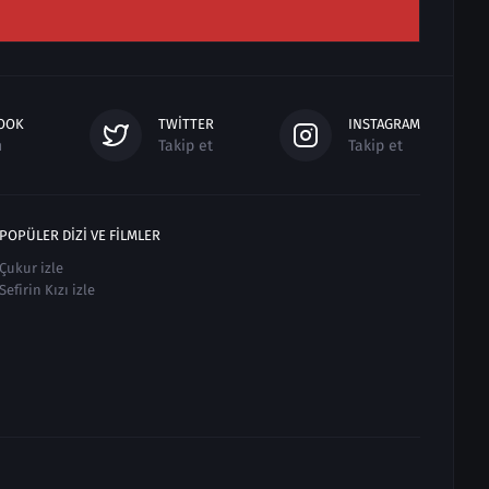
OOK
TWITTER
INSTAGRAM
n
Takip et
Takip et
POPÜLER DIZI VE FILMLER
Çukur izle
Sefirin Kızı izle