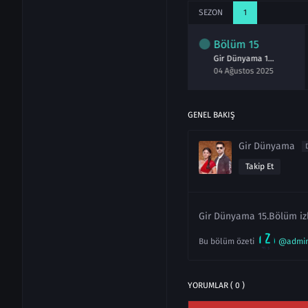
SEZON
1
lüm
13
Bölüm
14
Bölüm
15
Gir Dünyama 13.Bölüm izle
Gir Dünyama 14.Bölüm izle
Gir Dünyama 15.Bölüm izle
Temmuz 2025
01 Ağustos 2025
04 Ağustos 2025
GENEL BAKIŞ
Gir Dünyama
Takip Et
Gir Dünyama 15.Bölüm izl
Bu bölüm özeti
@admi
YORUMLAR ( 0 )