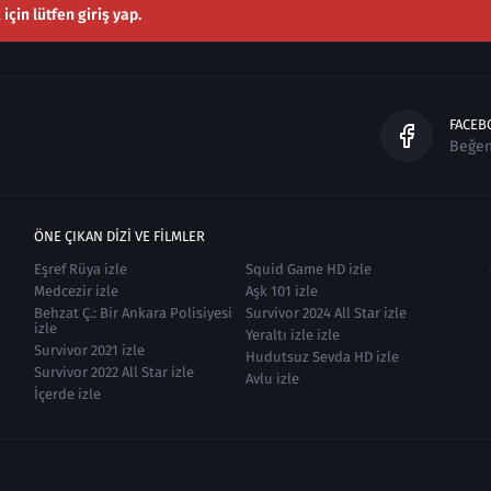
çin lütfen giriş yap.
FACEB
Beğe
ÖNE ÇIKAN DIZI VE FILMLER
Eşref Rüya izle
Squid Game HD izle
Medcezir izle
Aşk 101 izle
Behzat Ç.: Bir Ankara Polisiyesi
Survivor 2024 All Star izle
izle
Yeraltı izle izle
Survivor 2021 izle
Hudutsuz Sevda HD izle
Survivor 2022 All Star izle
Avlu izle
İçerde izle