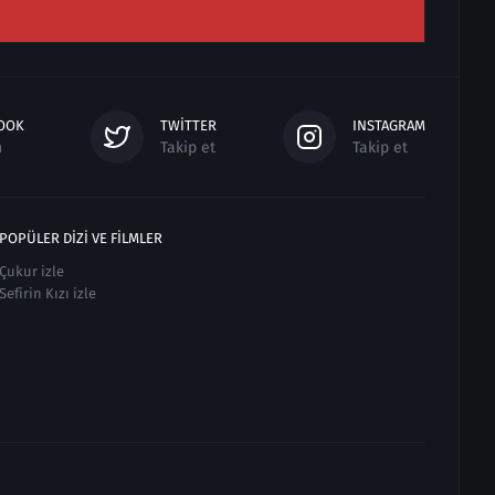
OOK
TWITTER
INSTAGRAM
n
Takip et
Takip et
POPÜLER DIZI VE FILMLER
Çukur izle
Sefirin Kızı izle