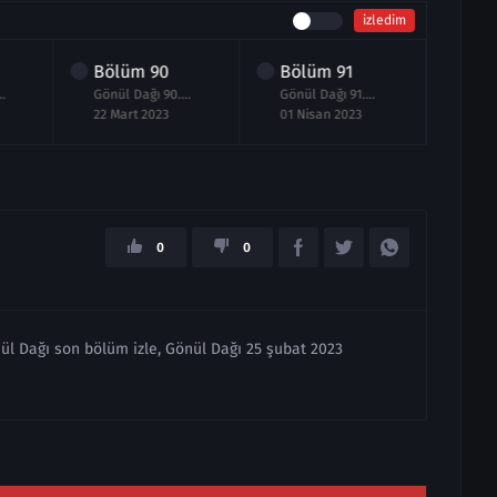
izledim
Bölüm
90
Bölüm
91
Bö
 89.Bölüm izle
Gönül Dağı 90.Bölüm izle
Gönül Dağı 91.Bölüm izle
22 Mart 2023
01 Nisan 2023
08 N
0
0
nül Dağı son bölüm izle, Gönül Dağı 25 şubat 2023