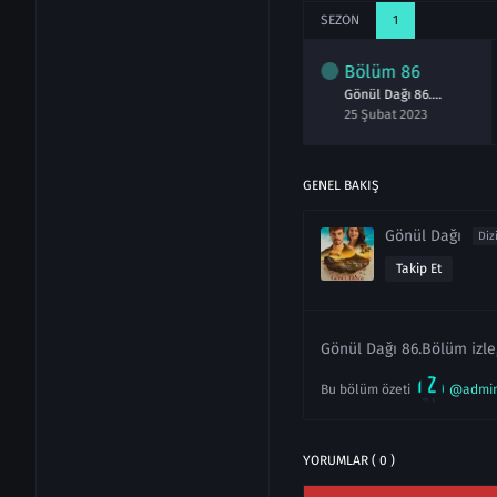
SEZON
1
lüm
84
Bölüm
85
Bölüm
86
Gönül Dağı 84.Bölüm izle
Gönül Dağı 85.Bölüm izle
Gönül Dağı 86.Bölüm izle
cak 2023
04 Şubat 2023
25 Şubat 2023
GENEL BAKIŞ
Gönül Dağı
Diz
Takip Et
Gönül Dağı 86.Bölüm izle
Bu bölüm özeti
@admi
YORUMLAR ( 0 )