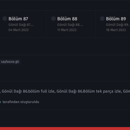
Bölüm
87
Bölüm
88
Bölüm
89
Gönül Dağı 87.Bölüm izle
Gönül Dağı 88.Bölüm izle
Gönül Dağı
04 Mart 2023
11 Mart 2023
18 Mart 2023
i sayfasına git
, Gönül Dağı 86.bölüm full izle, Gönül Dağı 86.Bölüm tek parça izle, Gö
n
tarafından oluşturuldu