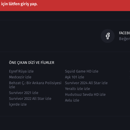
çin lütfen giriş yap.
FACEB
Beğe
ÖNE ÇIKAN DIZI VE FILMLER
Eşref Rüya izle
Squid Game HD izle
Medcezir izle
Aşk 101 izle
Behzat Ç.: Bir Ankara Polisiyesi
Survivor 2024 All Star izle
izle
Yeraltı izle izle
Survivor 2021 izle
Hudutsuz Sevda HD izle
Survivor 2022 All Star izle
Avlu izle
İçerde izle