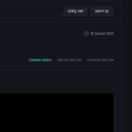
1
GIRIŞ YAP
KAYIT OL
25 Şubat 2023
SINEMA MODU
ÖNCEKI BÖLÜM
SONRAKI BÖLÜM