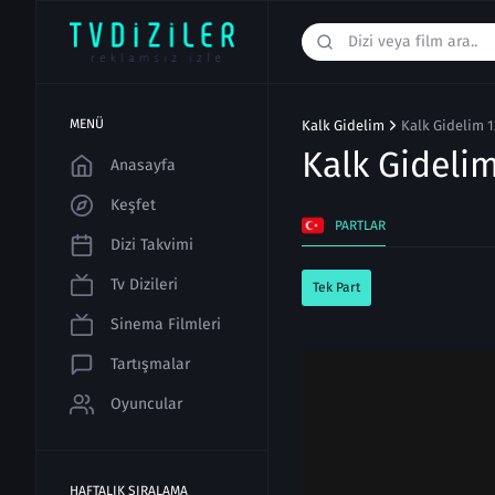
MENÜ
Kalk Gidelim
Kalk Gidelim 1
Kalk Gideli
Anasayfa
Keşfet
PARTLAR
Dizi Takvimi
Tv Dizileri
Tek Part
Sinema Filmleri
Tartışmalar
Oyuncular
HAFTALIK SIRALAMA