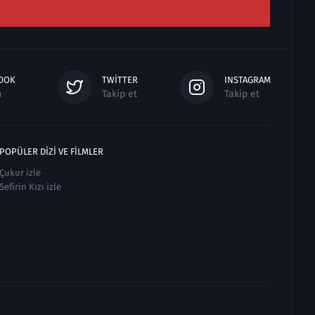
OOK
TWITTER
INSTAGRAM
n
Takip et
Takip et
POPÜLER DIZI VE FILMLER
Çukur izle
Sefirin Kızı izle