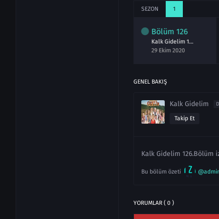
SEZON
1
lüm
124
Bölüm
125
Bölüm
126
Kalk Gidelim 124.Bölüm izle
Kalk Gidelim 125.Bölüm izle
Kalk Gidelim 126.Bölüm izle
kim 2020
22 Ekim 2020
29 Ekim 2020
GENEL BAKIŞ
Kalk Gidelim
D
Takip Et
Kalk Gidelim 126.Bölüm iz
Bu bölüm özeti
@admi
YORUMLAR ( 0 )