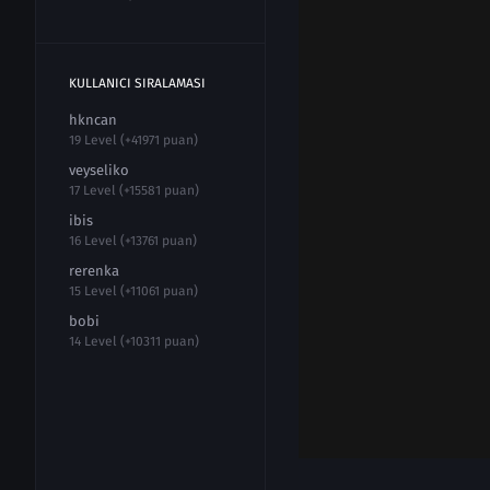
KULLANICI SIRALAMASI
hkncan
19 Level (+41971 puan)
veyseliko
17 Level (+15581 puan)
ibis
16 Level (+13761 puan)
rerenka
15 Level (+11061 puan)
bobi
14 Level (+10311 puan)