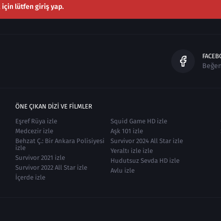
çin lütfen giriş yap.
FACEB
Beğe
ÖNE ÇIKAN DIZI VE FILMLER
Eşref Rüya izle
Squid Game HD izle
Medcezir izle
Aşk 101 izle
Behzat Ç.: Bir Ankara Polisiyesi
Survivor 2024 All Star izle
izle
Yeraltı izle izle
Survivor 2021 izle
Hudutsuz Sevda HD izle
Survivor 2022 All Star izle
Avlu izle
İçerde izle