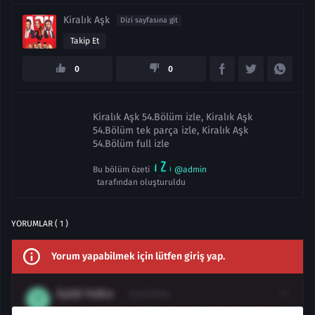
Kiralık Aşk
Dizi sayfasına git
Takip Et
0
0
Kiralık Aşk 54.Bölüm izle, Kiralık Aşk
54.Bölüm tek parça izle, Kiralık Aşk
54.Bölüm full izle
Bu bölüm özeti
@admin
tarafından oluşturuldu
YORUMLAR ( 1 )
Yorum yapabilmek için lütfen giriş yap.
Eylül Yıdlız
6 yıl önce
Sinan ve Seda şu bölümde kavga ediyor ama sonra