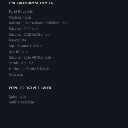
ÖNE ÇIKAN DIZI VE FILMLER
Eşref Rüya izle
Medcezir izle
Behzat Ç.: Bir Ankara Polisiyesi izle
Survivor 2021 izle
Survivor 2022 All Star izle
İçerde izle
Squid Game HD izle
Aşk 101 izle
Survivor 2024 All Star izle
Yeraltı izle izle
Hudutsuz Sevda HD izle
Avlu izle
POPÜLER DIZI VE FILMLER
Çukur izle
Sefirin Kızı izle