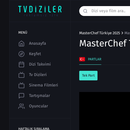
MENÜ
MasterChef Türkiye 2025
Mas
MasterChef 
Anasayfa
Keşfet
PARTLAR
Dizi Takvimi
Tv Dizileri
Tek Part
Sinema Filmleri
Tartışmalar
Oyuncular
HAFTALIK SIRALAMA