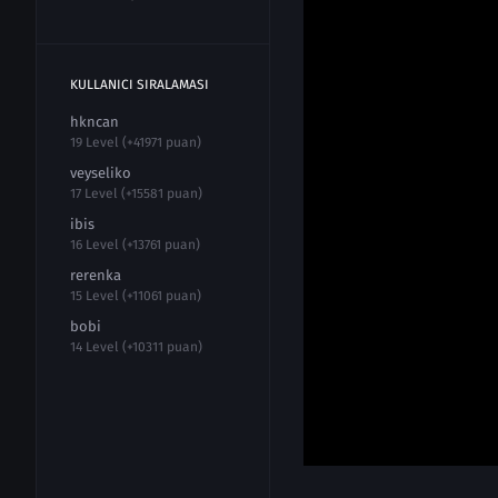
KULLANICI SIRALAMASI
hkncan
19 Level (+41971 puan)
veyseliko
17 Level (+15581 puan)
ibis
16 Level (+13761 puan)
rerenka
15 Level (+11061 puan)
bobi
14 Level (+10311 puan)