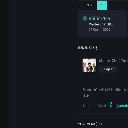
SEZON
1
lüm
143
Bölüm
144
Bölüm
145
MasterChef 2025 143.Bölüm izle 3 Kasım
MasterChef 2025 144.Bölüm izle 4 Kasım
MasterChef 2025 145.Bölüm izle 5 Kasım
asım 2025
05 Kasım 2025
07 Kasım 2025
GENEL BAKIŞ
MasterChef Tür
Takip Et
MasterChef 145.bölüm izl
izle
Bu bölüm özeti
@admi
YORUMLAR ( 0 )