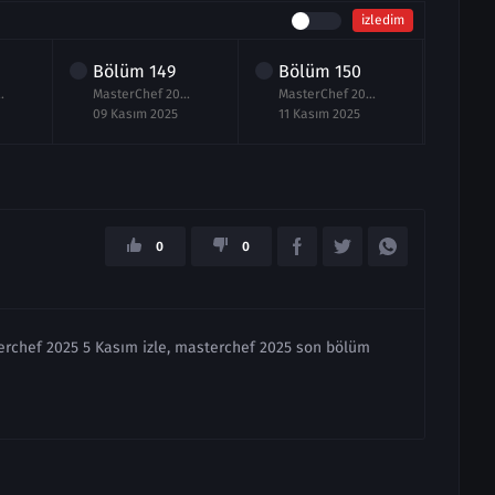
izledim
Bölüm
149
Bölüm
150
Bö
.Bölüm izle 8 Kasım
MasterChef 2025 149.Bölüm izle 9 Kasım
MasterChef 2025 150.Bölüm izle 10 Kasım
09 Kasım 2025
11 Kasım 2025
12 K
0
0
terchef 2025 5 Kasım izle, masterchef 2025 son bölüm