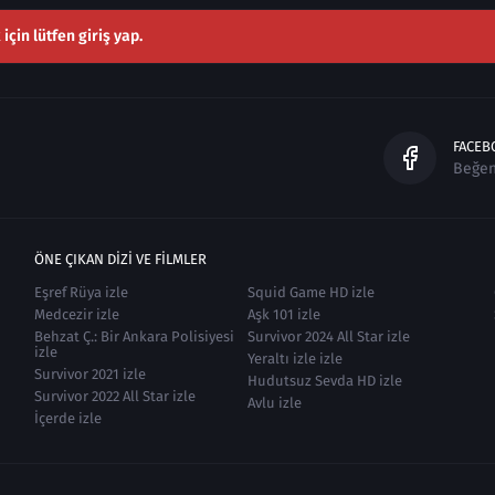
çin lütfen giriş yap.
FACEB
Beğe
ÖNE ÇIKAN DIZI VE FILMLER
Eşref Rüya izle
Squid Game HD izle
Medcezir izle
Aşk 101 izle
Behzat Ç.: Bir Ankara Polisiyesi
Survivor 2024 All Star izle
izle
Yeraltı izle izle
Survivor 2021 izle
Hudutsuz Sevda HD izle
Survivor 2022 All Star izle
Avlu izle
İçerde izle