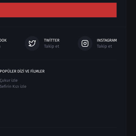
OOK
TWITTER
INSTAGRAM
n
Takip et
Takip et
POPÜLER DIZI VE FILMLER
Çukur izle
Sefirin Kızı izle