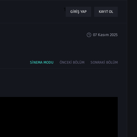
1
GIRIŞ YAP
KAYIT OL
07 Kasım 2025
SINEMA MODU
ÖNCEKI BÖLÜM
SONRAKI BÖLÜM