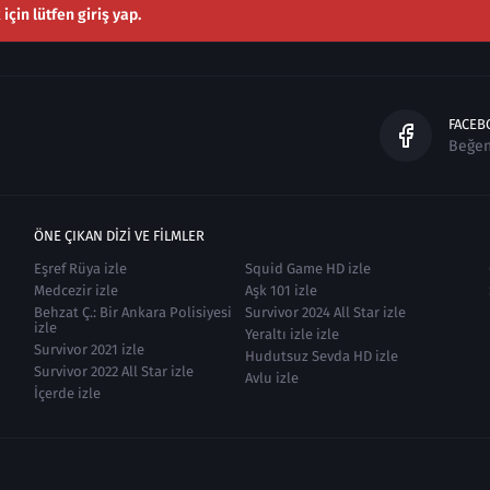
çin lütfen giriş yap.
FACEB
Beğe
ÖNE ÇIKAN DIZI VE FILMLER
Eşref Rüya izle
Squid Game HD izle
Medcezir izle
Aşk 101 izle
Behzat Ç.: Bir Ankara Polisiyesi
Survivor 2024 All Star izle
izle
Yeraltı izle izle
Survivor 2021 izle
Hudutsuz Sevda HD izle
Survivor 2022 All Star izle
Avlu izle
İçerde izle