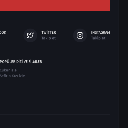
OOK
TWITTER
INSTAGRAM
n
Takip et
Takip et
POPÜLER DIZI VE FILMLER
Çukur izle
Sefirin Kızı izle