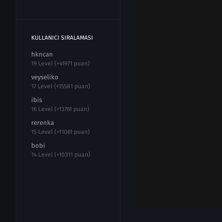
KULLANICI SIRALAMASI
hkncan
19 Level (+41971 puan)
veyseliko
17 Level (+15581 puan)
ibis
16 Level (+13761 puan)
rerenka
15 Level (+11061 puan)
bobi
14 Level (+10311 puan)