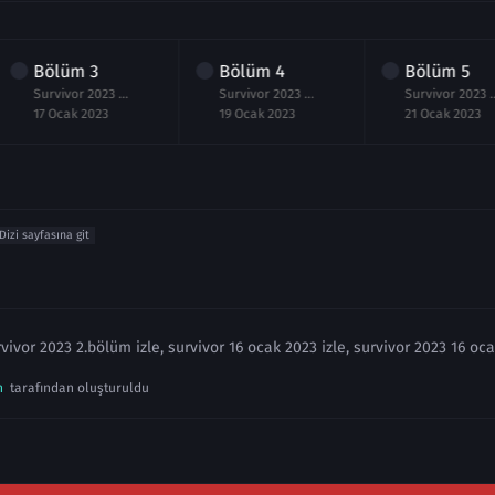
Bölüm
3
Bölüm
4
Bölüm
5
Survivor 2023 3.Bölüm izle 17 Ocak
Survivor 2023 4.Bölüm izle 19 Ocak
Survivor 2023 5.Böl
17 Ocak 2023
19 Ocak 2023
21 Ocak 2023
Dizi sayfasına git
vivor 2023 2.bölüm izle, survivor 16 ocak 2023 izle, survivor 2023 16 oca
n
tarafından oluşturuldu