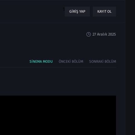
1
GIRIŞ YAP
KAYIT OL
27 Aralık 2025
SINEMA MODU
ÖNCEKI BÖLÜM
SONRAKI BÖLÜM