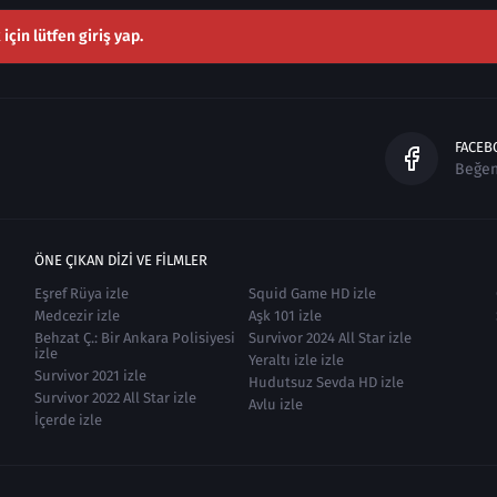
çin lütfen giriş yap.
FACEB
Beğe
ÖNE ÇIKAN DIZI VE FILMLER
Eşref Rüya izle
Squid Game HD izle
Medcezir izle
Aşk 101 izle
Behzat Ç.: Bir Ankara Polisiyesi
Survivor 2024 All Star izle
izle
Yeraltı izle izle
Survivor 2021 izle
Hudutsuz Sevda HD izle
Survivor 2022 All Star izle
Avlu izle
İçerde izle