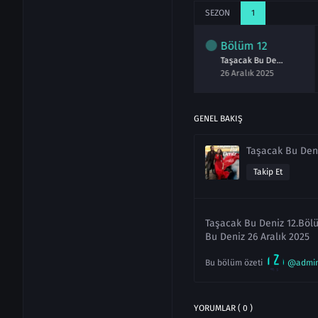
SEZON
1
lüm
10
Bölüm
11
Bölüm
12
Taşacak Bu Deniz 10.Bölüm izle
Taşacak Bu Deniz 11.Bölüm izle
Taşacak Bu Deniz 12.Bölüm izle
ralık 2025
20 Aralık 2025
26 Aralık 2025
GENEL BAKIŞ
Taşacak Bu Den
Takip Et
Taşacak Bu Deniz 12.Bölü
Bu Deniz 26 Aralık 2025
Bu bölüm özeti
@admi
YORUMLAR ( 0 )