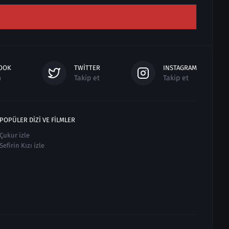
OOK
TWITTER
INSTAGRAM
n
Takip et
Takip et
POPÜLER DIZI VE FILMLER
Çukur izle
Sefirin Kızı izle