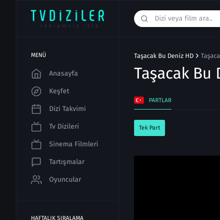
MENÜ
Taşacak Bu Deniz HD
Taşaca
Taşacak Bu
Anasayfa
Keşfet
PARTLAR
Dizi Takvimi
Tv Dizileri
Tek Part
Sinema Filmleri
Tartışmalar
Oyuncular
HAFTALIK SIRALAMA