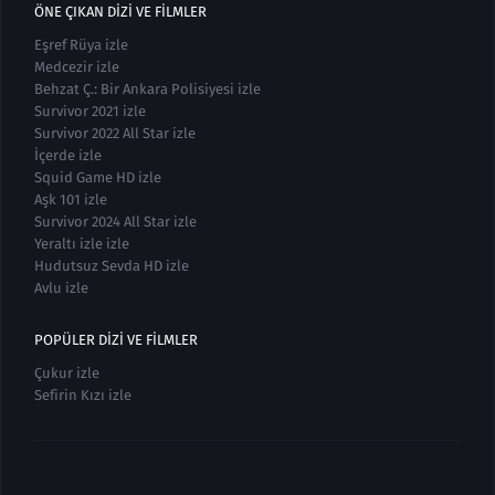
ÖNE ÇIKAN DIZI VE FILMLER
Eşref Rüya izle
Medcezir izle
Behzat Ç.: Bir Ankara Polisiyesi izle
Survivor 2021 izle
Survivor 2022 All Star izle
İçerde izle
Squid Game HD izle
Aşk 101 izle
Survivor 2024 All Star izle
Yeraltı izle izle
Hudutsuz Sevda HD izle
Avlu izle
POPÜLER DIZI VE FILMLER
Çukur izle
Sefirin Kızı izle