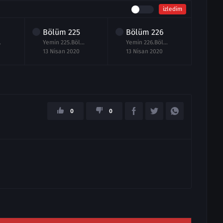
izledim
Bölüm
225
Bölüm
226
Bö
 izle
Yemin 225.Bölüm izle
Yemin 226.Bölüm izle 13 Nisan 2020
13 Nisan 2020
13 Nisan 2020
14 N
0
0