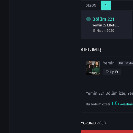
SEZON
1
Bölüm
221
Yemin 221.Bölüm izle
13 Nisan 2020
GENEL BAKIŞ
Yemin
Dizi sayfa
Takip Et
Yemin 221.Bölüm izle, Yem
Bu bölüm özeti
@admi
YORUMLAR ( 0 )