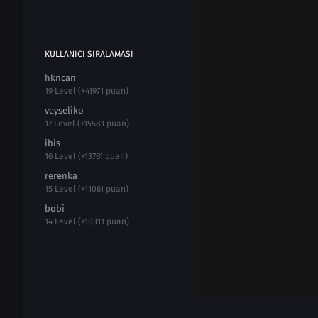
KULLANICI SIRALAMASI
hkncan
19 Level (+41971 puan)
veyseliko
17 Level (+15581 puan)
ibis
16 Level (+13761 puan)
rerenka
15 Level (+11061 puan)
bobi
14 Level (+10311 puan)