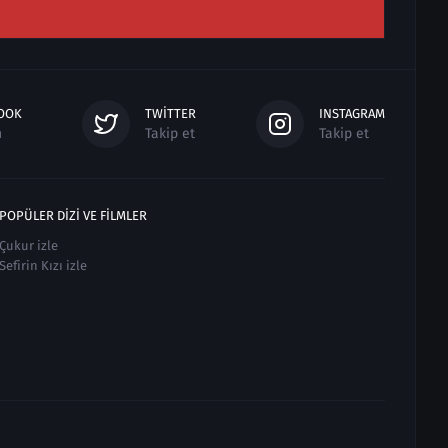
OOK
TWITTER
INSTAGRAM
n
Takip et
Takip et
POPÜLER DIZI VE FILMLER
Çukur izle
Sefirin Kızı izle