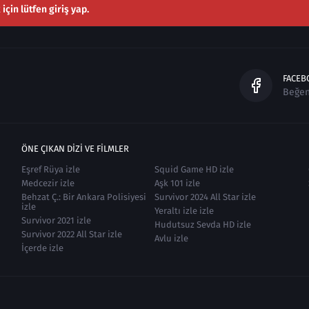
çin lütfen giriş yap.
FACEB
Beğe
ÖNE ÇIKAN DIZI VE FILMLER
Eşref Rüya izle
Squid Game HD izle
Medcezir izle
Aşk 101 izle
Behzat Ç.: Bir Ankara Polisiyesi
Survivor 2024 All Star izle
izle
Yeraltı izle izle
Survivor 2021 izle
Hudutsuz Sevda HD izle
Survivor 2022 All Star izle
Avlu izle
İçerde izle