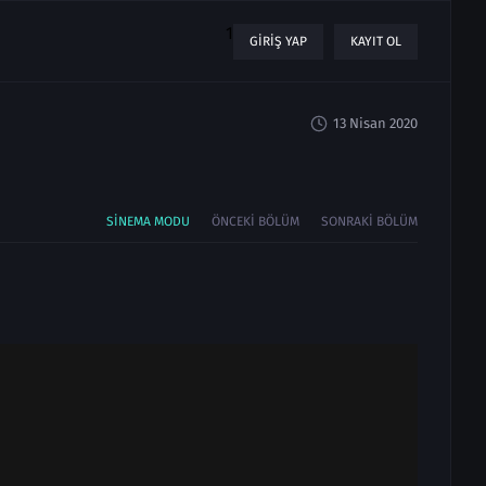
1
GIRIŞ YAP
KAYIT OL
13 Nisan 2020
SINEMA MODU
ÖNCEKI BÖLÜM
SONRAKI BÖLÜM