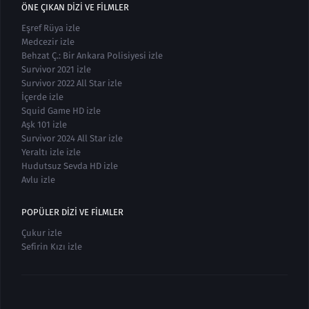
ÖNE ÇIKAN DIZI VE FILMLER
Eşref Rüya izle
Medcezir izle
Behzat Ç.: Bir Ankara Polisiyesi izle
Survivor 2021 izle
Survivor 2022 All Star izle
İçerde izle
Squid Game HD izle
Aşk 101 izle
Survivor 2024 All Star izle
Yeraltı izle izle
Hudutsuz Sevda HD izle
Avlu izle
POPÜLER DIZI VE FILMLER
Çukur izle
Sefirin Kızı izle