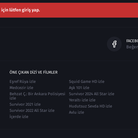
çin lütfen giriş yap.
FACEB
Beğe
ÖNE ÇIKAN DIZI VE FILMLER
Eşref Rüya izle
Squid Game HD izle
Medcezir izle
Aşk 101 izle
Behzat Ç.: Bir Ankara Polisiyesi
Survivor 2024 All Star izle
izle
Yeraltı izle izle
Survivor 2021 izle
Hudutsuz Sevda HD izle
Survivor 2022 All Star izle
Avlu izle
İçerde izle