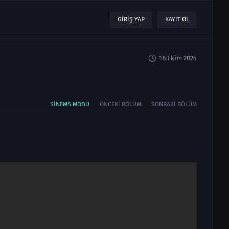
1
GIRIŞ YAP
KAYIT OL
18 Ekim 2025
SINEMA MODU
ÖNCEKI BÖLÜM
SONRAKI BÖLÜM