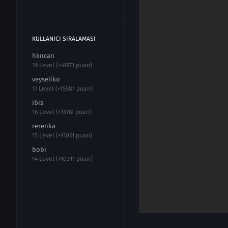
KULLANICI SIRALAMASI
hkncan
19 Level (+41971 puan)
veyseliko
17 Level (+15581 puan)
ibis
16 Level (+13761 puan)
rerenka
15 Level (+11061 puan)
bobi
14 Level (+10311 puan)