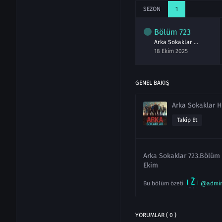
SEZON
1
lüm
721
Bölüm
722
Bölüm
723
Arka Sokaklar 721.Bölüm izle
Arka Sokaklar 722.Bölüm izle
Arka Sokaklar 723.Bölüm Full izle
kim 2025
11 Ekim 2025
18 Ekim 2025
GENEL BAKIŞ
Arka Sokaklar 
Takip Et
Arka Sokaklar 723.Bölüm i
Ekim
Bu bölüm özeti
@admi
YORUMLAR ( 0 )