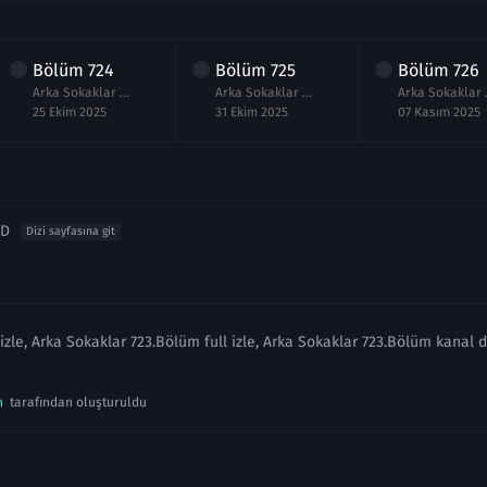
Bölüm
724
Bölüm
725
Bölüm
726
Arka Sokaklar 724.Bölüm izle Full
Arka Sokaklar 725.Bölüm Full izle
Arka So
25 Ekim 2025
31 Ekim 2025
07 Kasım 2025
HD
Dizi sayfasına git
zle, Arka Sokaklar 723.Bölüm full izle, Arka Sokaklar 723.Bölüm kanal d
n
tarafından oluşturuldu