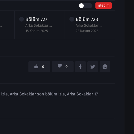
izledim
Bölüm
727
Bölüm
728
Bö
kaklar 726.Bölüm izle
Arka Sokaklar 727.Bölüm izle
Arka Sokaklar 728.Bölüm izle Full
15 Kasım 2025
22 Kasım 2025
28 K
0
0
 izle, Arka Sokaklar son bölüm izle, Arka Sokaklar 17