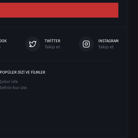
OOK
TWITTER
INSTAGRAM
n
Takip et
Takip et
POPÜLER DIZI VE FILMLER
Çukur izle
Sefirin Kızı izle