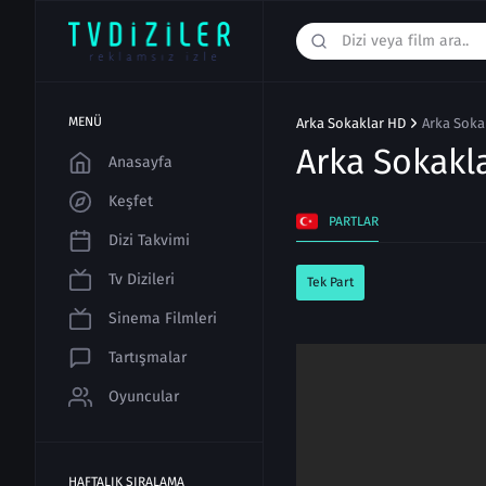
MENÜ
Arka Sokaklar HD
Arka Sokak
Arka Sokakl
Anasayfa
Keşfet
PARTLAR
Dizi Takvimi
Tv Dizileri
Tek Part
Sinema Filmleri
Tartışmalar
Oyuncular
HAFTALIK SIRALAMA