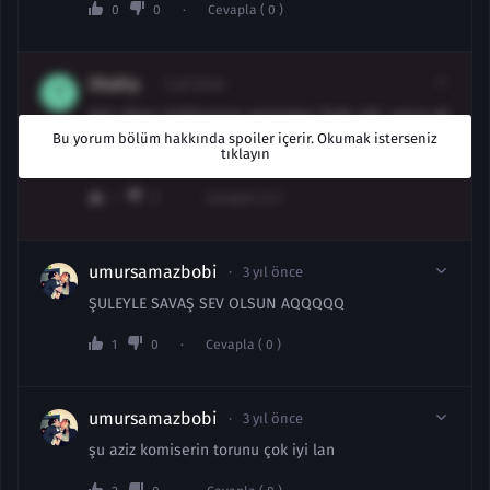
0
0
Cevapla ( 0 )
Otakiy
2 yıl önce
Aziz abiye üzülüyorum parmagını feda etti, sonra gö
rev dışı edildi ama onu boşverde iyi nişan alıyormu
Bu yorum bölüm hakkında spoiler içerir. Okumak isterseniz
tıklayın
ş he sonda kahramanlık yaptı reis dgdkdhskjx
1
0
Cevapla ( 0 )
umursamazbobi
3 yıl önce
ŞULEYLE SAVAŞ SEV OLSUN AQQQQQ
1
0
Cevapla ( 0 )
umursamazbobi
3 yıl önce
şu aziz komiserin torunu çok iyi lan