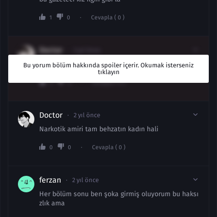
1
0
Cevapla ( 0 )
Doctor
2 yıl önce
Adam eski toprak
Bu yorum bölüm hakkında spoiler içerir. Okumak isterseniz
tıklayın
0
0
Cevapla ( 0 )
Doctor
2 yıl önce
Narkotik amiri tam behzatın kadın hali
0
0
Cevapla ( 0 )
ferzan
2 yıl önce
Her bölüm sonu ben şoka girmiş oluyorum bu haksı
zlık ama