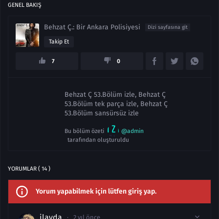
GENEL BAKIŞ
Behzat Ç.: Bir Ankara Polisiyesi
Dizi sayfasına git
Takip Et
7
0
Behzat Ç 53.Bölüm izle, Behzat Ç
53.Bölüm tek parça izle, Behzat Ç
53.Bölüm sansürsüz izle
Bu bölüm özeti
@admin
tarafından oluşturuldu
YORUMLAR ( 14 )
Yorum yapabilmek için lütfen giriş yap.
ilayda
2 yıl önce