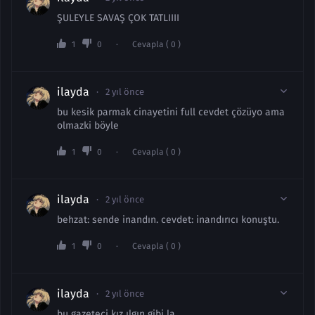
ŞULEYLE SAVAŞ ÇOK TATLIIII
1
0
Cevapla ( 0 )
ilayda
2 yıl önce
bu kesik parmak cinayetini full cevdet çözüyo ama
olmazki böyle
1
0
Cevapla ( 0 )
ilayda
2 yıl önce
behzat: sende inandın. cevdet: inandırıcı konuştu.
1
0
Cevapla ( 0 )
ilayda
2 yıl önce
bu gazeteci kız ılgın gibi la