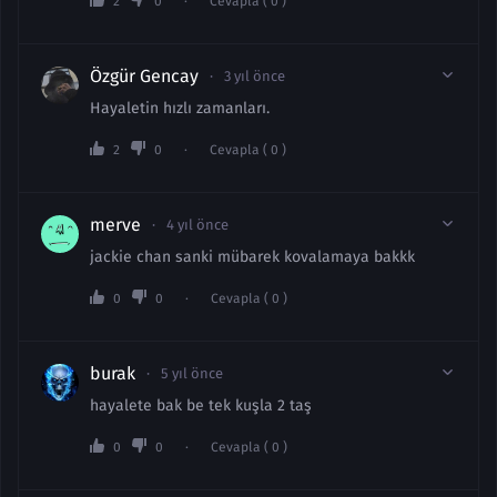
2
0
Cevapla ( 0 )
Özgür Gencay
3 yıl önce
Hayaletin hızlı zamanları.
2
0
Cevapla ( 0 )
merve
4 yıl önce
jackie chan sanki mübarek kovalamaya bakkk
0
0
Cevapla ( 0 )
burak
5 yıl önce
hayalete bak be tek kuşla 2 taş
0
0
Cevapla ( 0 )