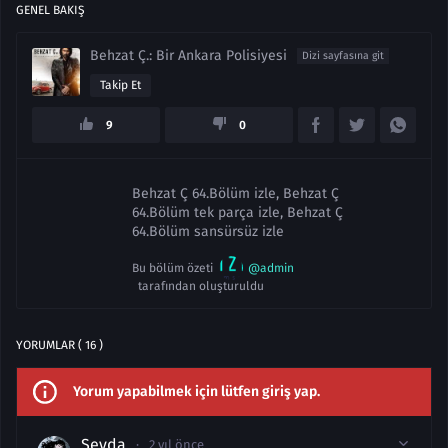
GENEL BAKIŞ
Behzat Ç.: Bir Ankara Polisiyesi
Dizi sayfasına git
Takip Et
9
0
Behzat Ç 64.Bölüm izle, Behzat Ç
64.Bölüm tek parça izle, Behzat Ç
64.Bölüm sansürsüz izle
Bu bölüm özeti
@admin
tarafından oluşturuldu
YORUMLAR ( 16 )
Yorum yapabilmek için lütfen giriş yap.
Seyda
2 yıl önce