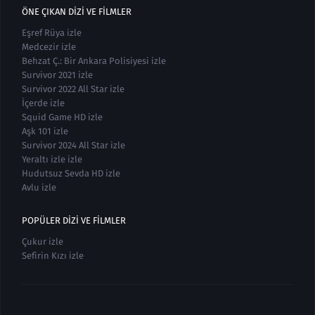
ÖNE ÇIKAN DIZI VE FILMLER
Eşref Rüya izle
Medcezir izle
Behzat Ç.: Bir Ankara Polisiyesi izle
Survivor 2021 izle
Survivor 2022 All Star izle
İçerde izle
Squid Game HD izle
Aşk 101 izle
Survivor 2024 All Star izle
Yeraltı izle izle
Hudutsuz Sevda HD izle
Avlu izle
POPÜLER DIZI VE FILMLER
Çukur izle
Sefirin Kızı izle