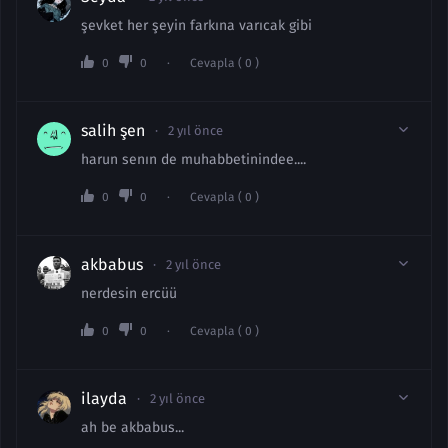
şevket her şeyin farkına varıcak gibi
0
0
Cevapla ( 0 )
salih şen
2 yıl önce
harun senın de muhabbetinindee....
0
0
Cevapla ( 0 )
akbabus
2 yıl önce
nerdesin ercüü
0
0
Cevapla ( 0 )
ilayda
2 yıl önce
ah be akbabus...