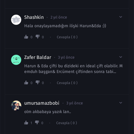
Shashkin
2 yıl önce
Hala onaylayamadığım ilişki Harun&Eda :))
0
0
Cevapla ( 0 )
Zafer Baldar
3 yıl önce
Harun & Eda çifti bu dizideki en ideal çift olabilir. M
emduh başgan& Ercüment çiftinden sonra tabi...
0
0
Cevapla ( 0 )
umursamazbobi
3 yıl önce
olm akbabaya yazık lan..
1
0
Cevapla ( 0 )