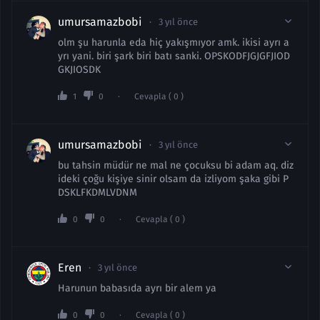
umursamazbobi
3 yıl önce
olm şu harunla eda hiç yakışmıyor amk. ikisi ayrı a
yrı yani. biri şark biri batı sanki. OPSKODFJGJGFJIOD
GKJIOSDK
1
0
Cevapla ( 0 )
umursamazbobi
3 yıl önce
bu tahsin müdür ne mal ne çocuksu bi adam aq. diz
ideki çoğu kişiye sinir olsam da izliyom şaka gibi P
DSKLFKDMLVDNM
0
0
Cevapla ( 0 )
Eren
3 yıl önce
Harunun babasıda ayrı bir alem ya
0
0
Cevapla ( 0 )