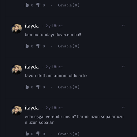
0
0
Cevapla ( 0 )
ilayda
2 yıl önce
ben bu fundayı dövecem ha!!
0
0
Cevapla ( 0 )
ilayda
2 yıl önce
favori driftcim amirim oldu artik
0
0
Cevapla ( 0 )
ilayda
2 yıl önce
eda: eşgal verebilir misin? harun: uzun sopalar uzu
n uzun sopalar
0
0
Cevapla ( 0 )