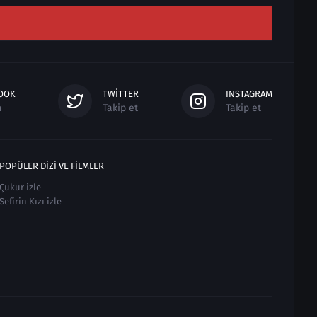
OOK
TWITTER
INSTAGRAM
n
Takip et
Takip et
POPÜLER DIZI VE FILMLER
Çukur izle
Sefirin Kızı izle