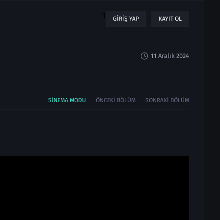
1
GIRIŞ YAP
KAYIT OL
11 Aralık 2024
SINEMA MODU
ÖNCEKI BÖLÜM
SONRAKI BÖLÜM