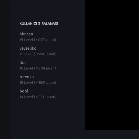
KULLANICI SIRALAMASI
hkncan
19 Level (+41971 puan)
veyseliko
17 Level (+15581 puan)
ibis
16 Level (+13761 puan)
rerenka
15 Level (+11061 puan)
bobi
14 Level (+10311 puan)