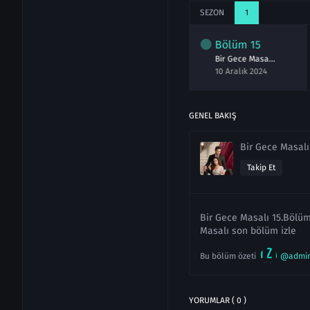
SEZON
1
lüm
13
Bölüm
14
Bölüm
15
Bir Gece Masalı 13.Bölüm izle Full
Bir Gece Masalı 14.Bölüm izle Full
Bir Gece Masalı 15.Bölüm izle Full
asım 2024
03 Aralık 2024
10 Aralık 2024
GENEL BAKIŞ
Bir Gece Masalı
Takip Et
Bir Gece Masalı 15.Bölüm 
Masalı son bölüm izle
Bu bölüm özeti
@admi
YORUMLAR ( 0 )