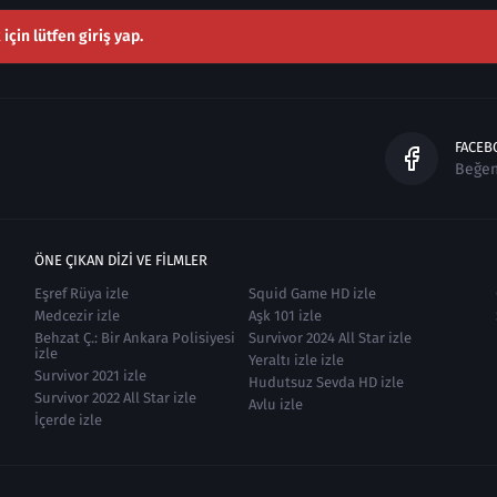
çin lütfen giriş yap.
FACEB
Beğe
ÖNE ÇIKAN DIZI VE FILMLER
Eşref Rüya izle
Squid Game HD izle
Medcezir izle
Aşk 101 izle
Behzat Ç.: Bir Ankara Polisiyesi
Survivor 2024 All Star izle
izle
Yeraltı izle izle
Survivor 2021 izle
Hudutsuz Sevda HD izle
Survivor 2022 All Star izle
Avlu izle
İçerde izle