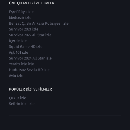
ÖNE ÇIKAN DIZI VE FILMLER
Eşref Rüya izle
Medcezir izle
Behzat Ç.: Bir Ankara Polisiyesi izle
Survivor 2021 izle
Survivor 2022 All Star izle
İçerde izle
Squid Game HD izle
Aşk 101 izle
Survivor 2024 All Star izle
Yeraltı izle izle
Hudutsuz Sevda HD izle
Avlu izle
POPÜLER DIZI VE FILMLER
Çukur izle
Sefirin Kızı izle